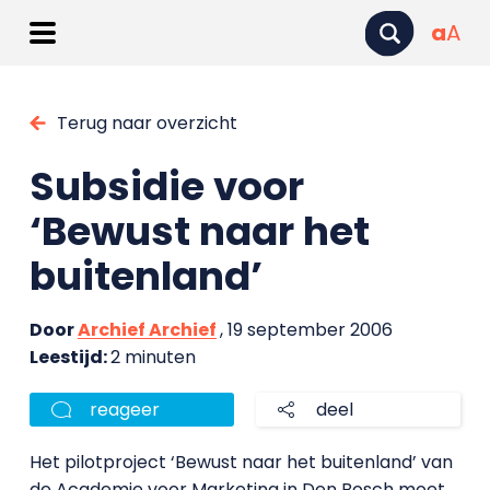
a
A
Terug naar overzicht
Subsidie voor
‘Bewust naar het
buitenland’
Door
Archief Archief
, 19 september 2006
Leestijd:
2 minuten
reageer
deel
Het pilotproject ‘Bewust naar het buitenland’ van
de Academie voor Marketing in Den Bosch moet