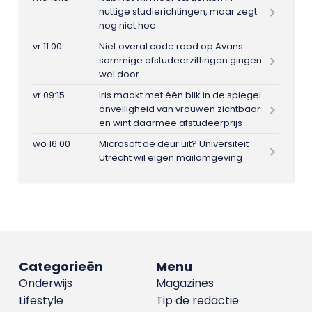
nuttige studierichtingen, maar zegt
nog niet hoe
vr 11:00
Niet overal code rood op Avans:
sommige afstudeerzittingen gingen
wel door
vr 09:15
Iris maakt met één blik in de spiegel
onveiligheid van vrouwen zichtbaar
en wint daarmee afstudeerprijs
wo 16:00
Microsoft de deur uit? Universiteit
Utrecht wil eigen mailomgeving
Categorieën
Menu
Onderwijs
Magazines
Lifestyle
Tip de redactie