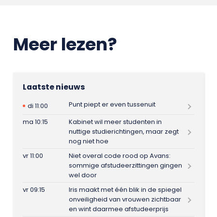
Meer lezen?
Laatste nieuws
Punt piept er even tussenuit
di 11:00
ma 10:15
Kabinet wil meer studenten in
nuttige studierichtingen, maar zegt
nog niet hoe
vr 11:00
Niet overal code rood op Avans:
sommige afstudeerzittingen gingen
wel door
vr 09:15
Iris maakt met één blik in de spiegel
onveiligheid van vrouwen zichtbaar
en wint daarmee afstudeerprijs