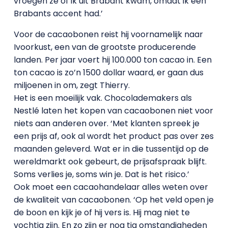
vroegen ze of ik uit Brabant kwam, omdat ik een
Brabants accent had.’
Voor de cacaobonen reist hij voornamelijk naar
Ivoorkust, een van de grootste producerende
landen. Per jaar voert hij 100.000 ton cacao in. Een
ton cacao is zo’n 1500 dollar waard, er gaan dus
miljoenen in om, zegt Thierry.
Het is een moeilijk vak. Chocolademakers als
Nestlé laten het kopen van cacaobonen niet voor
niets aan anderen over. ‘Met klanten spreek je
een prijs af, ook al wordt het product pas over zes
maanden geleverd. Wat er in die tussentijd op de
wereldmarkt ook gebeurt, de prijsafspraak blijft.
Soms verlies je, soms win je. Dat is het risico.’
Ook moet een cacaohandelaar alles weten over
de kwaliteit van cacaobonen. ‘Op het veld open je
de boon en kijk je of hij vers is. Hij mag niet te
vochtig zijn. En zo zijn er nog tig omstandigheden