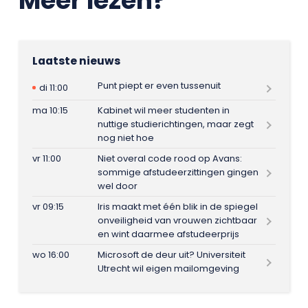
Meer lezen?
Laatste nieuws
Punt piept er even tussenuit
di 11:00
ma 10:15
Kabinet wil meer studenten in
nuttige studierichtingen, maar zegt
nog niet hoe
vr 11:00
Niet overal code rood op Avans:
sommige afstudeerzittingen gingen
wel door
vr 09:15
Iris maakt met één blik in de spiegel
onveiligheid van vrouwen zichtbaar
en wint daarmee afstudeerprijs
wo 16:00
Microsoft de deur uit? Universiteit
Utrecht wil eigen mailomgeving