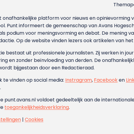
Themapa
et onafhankelijke platform voor nieuws en opinievormin
ool. Punt informeert de gemeenschap van Avans Hogesch
als podium voor meningsvorming en debat. De mening van 
dactie. Op de website vinden lezers ook artikelen van he
e bestaat uit professionele journalisten. Zij werken in jour
ing en zonder beïnvloeding van derden. De onafhankelijk
wordt bijgestaan door een Redactieraad.
ok te vinden op social media:
Instragram
,
Facebook
en
Lin
.
e punt.avans.nl voldoet gedeeltelijk aan de internationale
de
toegankelijkheidsverklaring
.
stellingen
|
Cookies