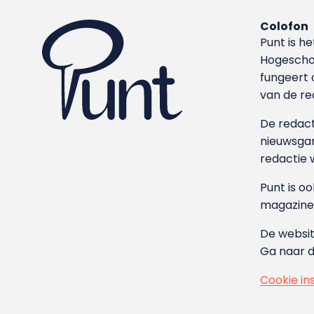
Colofon
Punt is h
Hoge­sch
fungeert 
van de re
De redacti
nieuwsgar
redactie 
Punt is o
magazine
De websit
Ga naar 
Cookie in