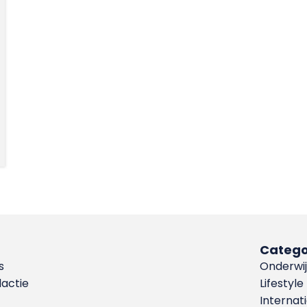
Catego
s
Onderwij
dactie
Lifestyle
Internat