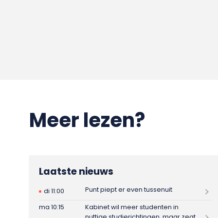
Meer lezen?
Laatste nieuws
Punt piept er even tussenuit
di 11:00
ma 10:15
Kabinet wil meer studenten in
nuttige studierichtingen, maar zegt