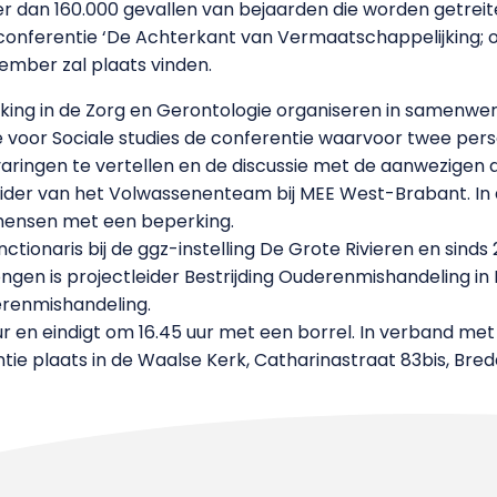
dan 160.000 gevallen van bejaarden die worden getreite
 conferentie ‘De Achterkant van Vermaatschappelijking; 
ember zal plaats vinden.
king in de Zorg en Gerontologie organiseren in samenwe
oor Sociale studies de conferentie waarvoor twee person
ringen te vertellen en de discussie met de aanwezigen 
der van het Volwassenenteam bij MEE West-Brabant. In d
mensen met een beperking.
tionaris bij de ggz-instelling De Grote Rivieren en sinds 
gen is projectleider Bestrijding Ouderenmishandeling in 
derenmishandeling.
uur en eindigt om 16.45 uur met een borrel. In verband
ie plaats in de Waalse Kerk, Catharinastraat 83bis, Bred