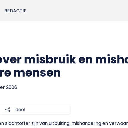
REDACTIE
over misbruik en mish
re mensen
ber 2006
deel
lachtoffer zijn van uitbuiting, mishandeling en verwaarl