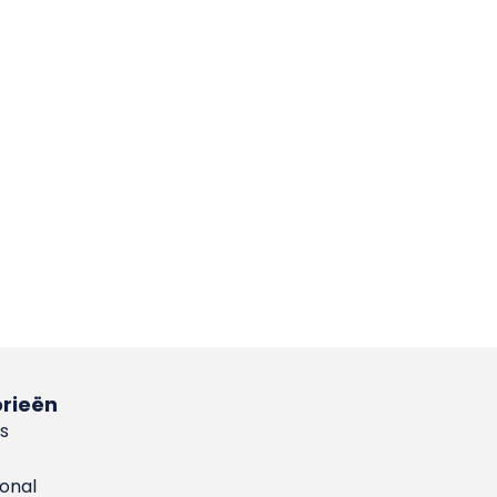
rieën
s
ional