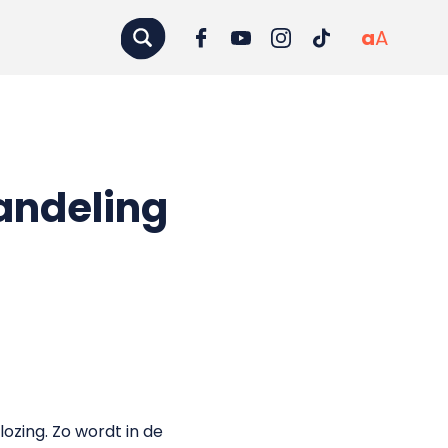
a
A
andeling
ozing. Zo wordt in de