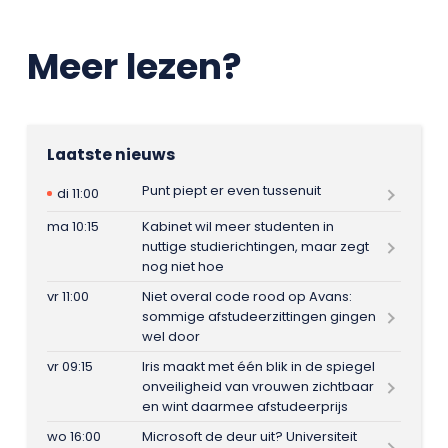
Meer lezen?
Laatste nieuws
Punt piept er even tussenuit
di 11:00
ma 10:15
Kabinet wil meer studenten in
nuttige studierichtingen, maar zegt
nog niet hoe
vr 11:00
Niet overal code rood op Avans:
sommige afstudeerzittingen gingen
wel door
vr 09:15
Iris maakt met één blik in de spiegel
onveiligheid van vrouwen zichtbaar
en wint daarmee afstudeerprijs
wo 16:00
Microsoft de deur uit? Universiteit