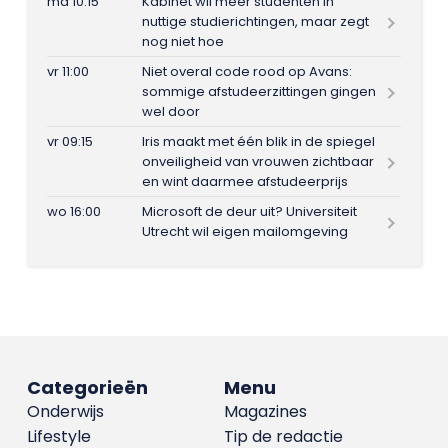
ma 10:15
Kabinet wil meer studenten in
nuttige studierichtingen, maar zegt
nog niet hoe
vr 11:00
Niet overal code rood op Avans:
sommige afstudeerzittingen gingen
wel door
vr 09:15
Iris maakt met één blik in de spiegel
onveiligheid van vrouwen zichtbaar
en wint daarmee afstudeerprijs
wo 16:00
Microsoft de deur uit? Universiteit
Utrecht wil eigen mailomgeving
Categorieën
Menu
Onderwijs
Magazines
Lifestyle
Tip de redactie