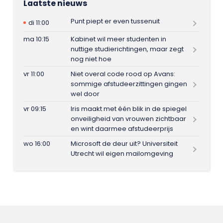
Laatste nieuws
Punt piept er even tussenuit
di 11:00
ma 10:15
Kabinet wil meer studenten in
nuttige studierichtingen, maar zegt
nog niet hoe
vr 11:00
Niet overal code rood op Avans:
sommige afstudeerzittingen gingen
wel door
vr 09:15
Iris maakt met één blik in de spiegel
onveiligheid van vrouwen zichtbaar
en wint daarmee afstudeerprijs
wo 16:00
Microsoft de deur uit? Universiteit
Utrecht wil eigen mailomgeving