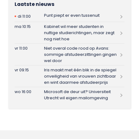
Laatste nieuws
Punt piept er even tussenuit
di 11:00
ma 10:15
Kabinet wil meer studenten in
nuttige studierichtingen, maar zegt
nog niet hoe
vr 11:00
Niet overal code rood op Avans:
sommige afstudeerzittingen gingen
wel door
vr 09:15
Iris maakt met één blik in de spiegel
onveiligheid van vrouwen zichtbaar
en wint daarmee afstudeerprijs
wo 16:00
Microsoft de deur uit? Universiteit
Utrecht wil eigen mailomgeving