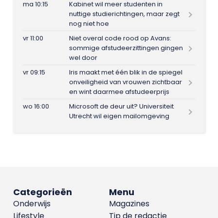
ma 10:15
Kabinet wil meer studenten in
nuttige studierichtingen, maar zegt
nog niet hoe
vr 11:00
Niet overal code rood op Avans:
sommige afstudeerzittingen gingen
wel door
vr 09:15
Iris maakt met één blik in de spiegel
onveiligheid van vrouwen zichtbaar
en wint daarmee afstudeerprijs
wo 16:00
Microsoft de deur uit? Universiteit
Utrecht wil eigen mailomgeving
Categorieën
Menu
Onderwijs
Magazines
Lifestyle
Tip de redactie