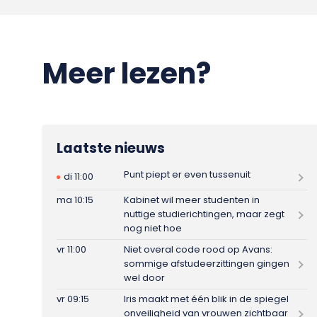
Meer lezen?
Laatste nieuws
Punt piept er even tussenuit
di 11:00
ma 10:15
Kabinet wil meer studenten in
nuttige studierichtingen, maar zegt
nog niet hoe
vr 11:00
Niet overal code rood op Avans:
sommige afstudeerzittingen gingen
wel door
vr 09:15
Iris maakt met één blik in de spiegel
onveiligheid van vrouwen zichtbaar