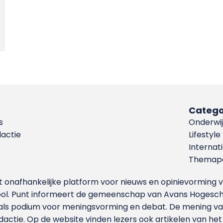
Catego
s
Onderwij
dactie
Lifestyle
Internat
Themapa
et onafhankelijke platform voor nieuws en opinievormin
ool. Punt informeert de gemeenschap van Avans Hogesch
als podium voor meningsvorming en debat. De mening van 
dactie. Op de website vinden lezers ook artikelen van he