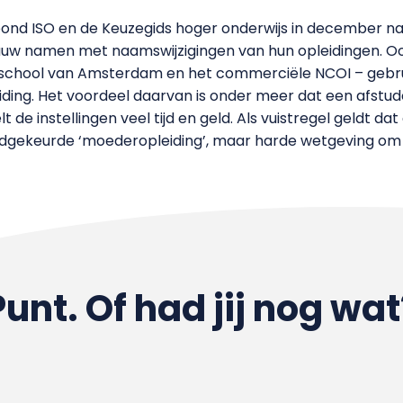
ond ISO en de Keuzegids hoger onderwijs in december na
auw namen met naamswijzigingen van hun opleidingen. Ook
school van Amsterdam en het commerciële NCOI – gebruik
eiding. Het voordeel daarvan is onder meer dat een afstu
de instellingen veel tijd en geld. Als vuistregel geldt da
dgekeurde ‘moederopleiding’, maar harde wetgeving om d
Punt. Of had jij nog wat