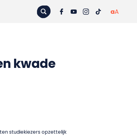
a
A
een kwade
en studiekiezers opzettelijk