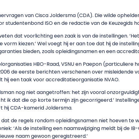
amervragen van Cisca Joldersma (CDA). Die wilde ophelder
or studentenbond ISO en de redactie van de Keuzegids ho
eten dat voorlichting een zaak is van de instellingen. ‘Het
vorm kiezen.’ Wel voegt hij er aan toe dat hij de instell
e garanties bieden, zoals opleidingsnamen en een accredi
epelorganisaties HBO-Raad, VSNU en Paepon (particuliere
006 de eerste berichten verschenen over misleidende voo
 hij een taak voor accreditatieorganisatie NVAO.
sman nog niet aangetroffen: het zijn vooral onzorgvuldi
 ik dat die op korte termijn zijn gecorrigeerd.’ Instellin
rt hij CDA-kamerid Joldersma.
it dat de regels rondom opleidingsnamen niet hoeven te
niek: ‘Als de instelling een naamswijziging meldt bij de IB
e nieuwe naam gewoon geregistreerd.’