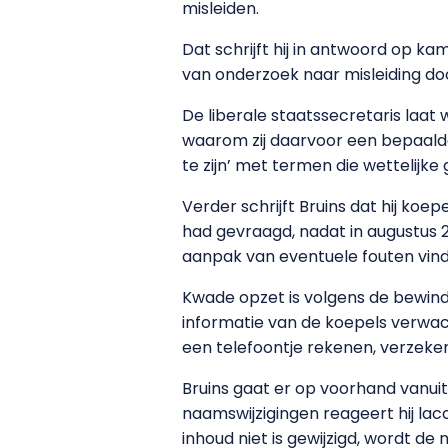
misleiden.
Dat schrijft hij in antwoord op k
van onderzoek naar misleiding do
De liberale staatssecretaris laat w
waarom zij daarvoor een bepaalde 
te zijn’ met termen die wettelijk
Verder schrijft Bruins dat hij ko
had gevraagd, nadat in augustus 2
aanpak van eventuele fouten vindt
Kwade opzet is volgens de bewind
informatie van de koepels verwacht
een telefoontje rekenen, verzeke
Bruins gaat er op voorhand vanu
naamswijzigingen reageert hij laco
inhoud niet is gewijzigd, wordt d