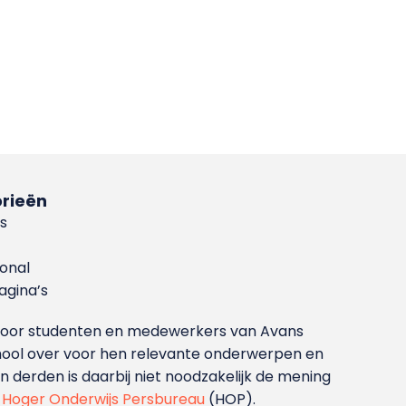
rieën
s
ional
gina’s
g voor studenten en medewerkers van Avans
ool over voor hen relevante onderwerpen en
derden is daarbij niet noodzakelijk de mening
t
Hoger Onderwijs Persbureau
(HOP).