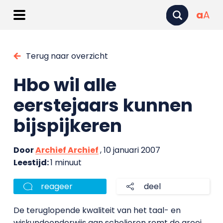
a
A
Terug naar overzicht
Hbo wil alle
eerstejaars kunnen
bijspijkeren
Door
Archief Archief
, 10 januari 2007
Leestijd:
1 minuut
reageer
deel
De teruglopende kwaliteit van het taal- en
wiskundeonderwijs aan scholieren remt de groei