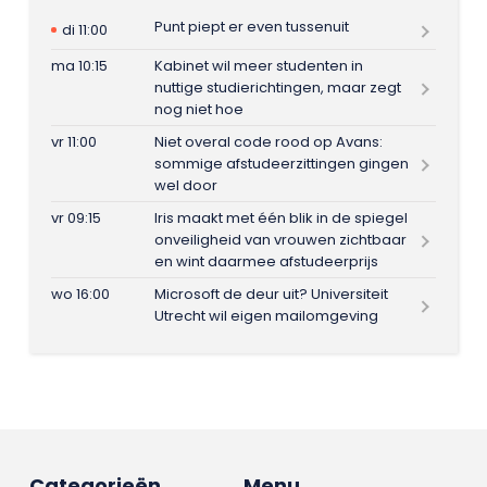
Punt piept er even tussenuit
di 11:00
ma 10:15
Kabinet wil meer studenten in
nuttige studierichtingen, maar zegt
nog niet hoe
vr 11:00
Niet overal code rood op Avans:
sommige afstudeerzittingen gingen
wel door
vr 09:15
Iris maakt met één blik in de spiegel
onveiligheid van vrouwen zichtbaar
en wint daarmee afstudeerprijs
wo 16:00
Microsoft de deur uit? Universiteit
Utrecht wil eigen mailomgeving
Categorieën
Menu