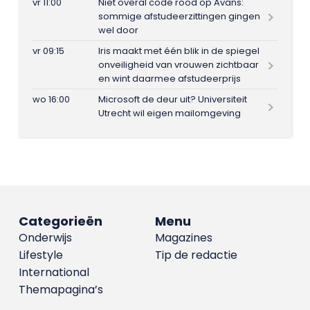
vr 11:00
Niet overal code rood op Avans:
sommige afstudeerzittingen gingen
wel door
vr 09:15
Iris maakt met één blik in de spiegel
onveiligheid van vrouwen zichtbaar
en wint daarmee afstudeerprijs
wo 16:00
Microsoft de deur uit? Universiteit
Utrecht wil eigen mailomgeving
Categorieën
Menu
Onderwijs
Magazines
Lifestyle
Tip de redactie
International
Themapagina’s