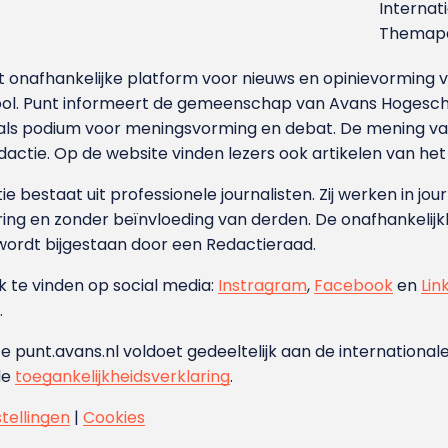
Internat
Themapa
et onafhankelijke platform voor nieuws en opinievormin
ool. Punt informeert de gemeenschap van Avans Hogesch
als podium voor meningsvorming en debat. De mening van 
dactie. Op de website vinden lezers ook artikelen van he
e bestaat uit professionele journalisten. Zij werken in jour
ing en zonder beïnvloeding van derden. De onafhankelijk
wordt bijgestaan door een Redactieraad.
ok te vinden op social media:
Instragram
,
Facebook
en
Lin
.
e punt.avans.nl voldoet gedeeltelijk aan de internationale
de
toegankelijkheidsverklaring
.
stellingen
|
Cookies