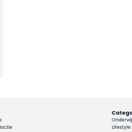
Catego
s
Onderwij
dactie
Lifestyle