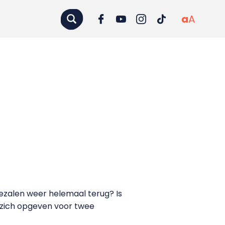
a
A
egezalen weer helemaal terug? Is
 zich opgeven voor twee