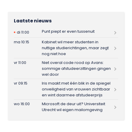
Laatste nieuws
Punt piept er even tussenuit
di 11:00
ma 10:15
Kabinet wil meer studenten in
nuttige studierichtingen, maar zegt
nog niet hoe
vr 11:00
Niet overal code rood op Avans:
sommige afstudeerzittingen gingen
wel door
vr 09:15
Iris maakt met één blik in de spiegel
onveiligheid van vrouwen zichtbaar
en wint daarmee afstudeerprijs
wo 16:00
Microsoft de deur uit? Universiteit
Utrecht wil eigen mailomgeving