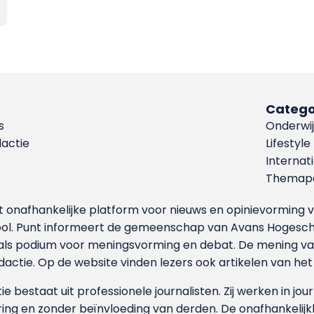
Catego
s
Onderwij
dactie
Lifestyle
Internat
Themapa
et onafhankelijke platform voor nieuws en opinievormin
ool. Punt informeert de gemeenschap van Avans Hogesch
als podium voor meningsvorming en debat. De mening van 
dactie. Op de website vinden lezers ook artikelen van he
e bestaat uit professionele journalisten. Zij werken in jour
ing en zonder beïnvloeding van derden. De onafhankelijk