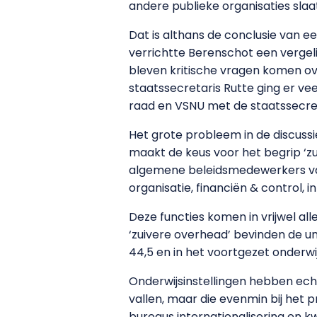
andere publieke organisaties slaa
Dat is althans de conclusie van 
verrichtte Berenschot een vergeli
bleven kritische vragen komen ov
staatssecretaris Rutte ging er v
raad en VSNU met de staatssecret
Het grote probleem in de discussi
maakt de keus voor het begrip ‘zu
algemene beleidsmedewerkers van d
organisatie, financiën & control, 
Deze functies komen in vrijwel all
‘zuivere overhead’ bevinden de un
44,5 en in het voortgezet onderwij
Onderwijsinstellingen hebben ech
vallen, maar die evenmin bij het
bureaus internationalisering en k