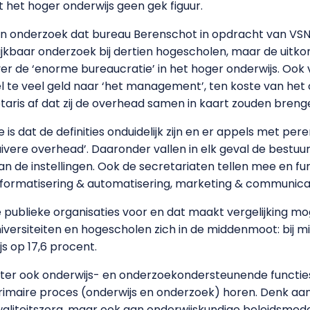
t het hoger onderwijs geen gek figuur.
een onderzoek dat bureau Berenschot in opdracht van VS
jkbaar onderzoek bij dertien hogescholen, maar de uitko
er de ‘enorme bureaucratie’ in het hoger onderwijs. Ook
eel te veel geld naar ‘het management’, ten koste van he
aris af dat zij de overhead samen in kaart zouden breng
e is dat de definities onduidelijk zijn en er appels met p
ivere overhead’. Daaronder vallen in elk geval de bestuu
e instellingen. Ook de secretariaten tellen mee en func
informatisering & automatisering, marketing & communicatie
e publieke organisaties voor en dat maakt vergelijking mo
iversiteiten en hogescholen zich in de middenmoot: bij mi
s op 17,6 procent.
ter ook onderwijs- en onderzoekondersteunende functies 
 primaire proces (onderwijs en onderzoek) horen. Denk a
waliteitszorg, maar ook aan onderwijskundige beleidsmede