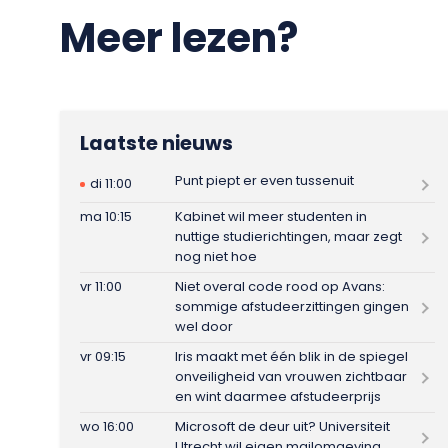
Meer lezen?
Laatste nieuws
Punt piept er even tussenuit
di 11:00
ma 10:15
Kabinet wil meer studenten in
nuttige studierichtingen, maar zegt
nog niet hoe
vr 11:00
Niet overal code rood op Avans:
sommige afstudeerzittingen gingen
wel door
vr 09:15
Iris maakt met één blik in de spiegel
onveiligheid van vrouwen zichtbaar
en wint daarmee afstudeerprijs
wo 16:00
Microsoft de deur uit? Universiteit
Utrecht wil eigen mailomgeving