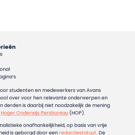
rieën
s
ional
gina’s
g voor studenten en medewerkers van Avans
ool over voor hen relevante onderwerpen en
derden is daarbij niet noodzakelijk de mening
t
Hoger Onderwijs Persbureau
(HOP).
nalistieke onafhankelijkheid, op basis van vrije
heid is geborgd door een
redactiestatuut
. De