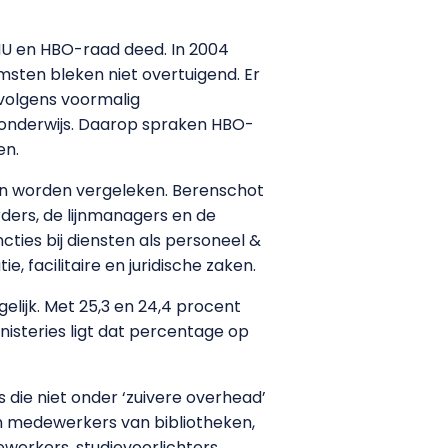
NU en HBO-raad deed. In 2004
msten bleken niet overtuigend. Er
 volgens voormalig
t onderwijs. Daarop spraken HBO-
en.
eren worden vergeleken. Berenschot
rders, de lijnmanagers en de
ties bij diensten als personeel &
, facilitaire en juridische zaken.
gelijk. Met 25,3 en 24,4 procent
nisteries ligt dat percentage op
die niet onder ‘zuivere overhead’
an medewerkers van bibliotheken,
werkers, studievoorlichters,