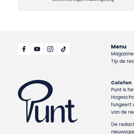
Menu
Magazine
Tip de re
Colofon
Punt is h
Hoge­sch
fungeert 
van de re
De redacti
nieuwsgar