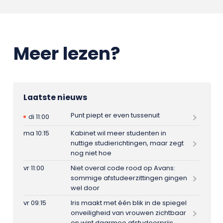
Meer lezen?
Laatste nieuws
Punt piept er even tussenuit
di 11:00
ma 10:15
Kabinet wil meer studenten in
nuttige studierichtingen, maar zegt
nog niet hoe
vr 11:00
Niet overal code rood op Avans:
sommige afstudeerzittingen gingen
wel door
vr 09:15
Iris maakt met één blik in de spiegel
onveiligheid van vrouwen zichtbaar
en wint daarmee afstudeerprijs