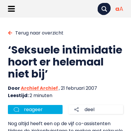
a
A
Terug naar overzicht
‘Seksuele intimidatie
hoort er helemaal
niet bij’
Door
Archief Archief
, 21 februari 2007
Leestijd:
2 minuten
reageer
deel
Nog altijd heeft een op de vijf co-assistenten
tijdens de ziekenhuisstage te maken met seksuele