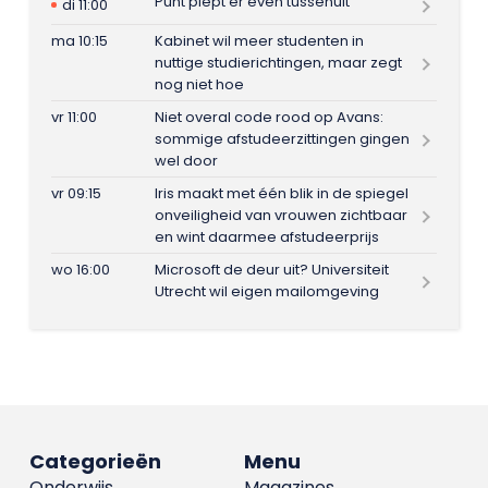
Punt piept er even tussenuit
di 11:00
ma 10:15
Kabinet wil meer studenten in
nuttige studierichtingen, maar zegt
nog niet hoe
vr 11:00
Niet overal code rood op Avans:
sommige afstudeerzittingen gingen
wel door
vr 09:15
Iris maakt met één blik in de spiegel
onveiligheid van vrouwen zichtbaar
en wint daarmee afstudeerprijs
wo 16:00
Microsoft de deur uit? Universiteit
Utrecht wil eigen mailomgeving
Categorieën
Menu
Onderwijs
Magazines