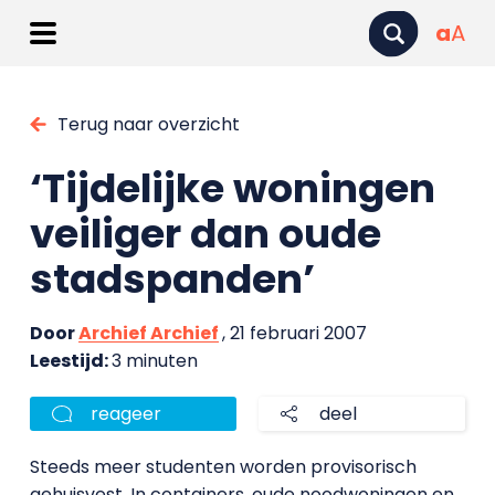
a
A
Terug naar overzicht
‘Tijdelijke woningen
veiliger dan oude
stadspanden’
Door
Archief Archief
, 21 februari 2007
Leestijd:
3 minuten
reageer
deel
Steeds meer studenten worden provisorisch
gehuisvest. In containers, oude noodwoningen en