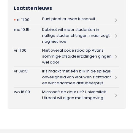
Laatste nieuws
Punt piept er even tussenuit
di 11:00
ma 10:15
Kabinet wil meer studenten in
nuttige studierichtingen, maar zegt
nog niet hoe
vr 11:00
Niet overal code rood op Avans:
sommige afstudeerzittingen gingen
wel door
vr 09:15
Iris maakt met één blik in de spiegel
onveiligheid van vrouwen zichtbaar
en wint daarmee afstudeerprijs
wo 16:00
Microsoft de deur uit? Universiteit
Utrecht wil eigen mailomgeving