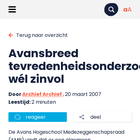
a
A
Terug naar overzicht
Avansbreed
tevredenheidsonderzo
wél zinvol
Door
Archief Archief
, 20 maart 2007
Leestijd:
2 minuten
reageer
deel
De Avans Hogeschool Medezeggenschapsraad
(AMR) vindt dat er een algemeen