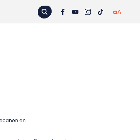
a
A
decanen en