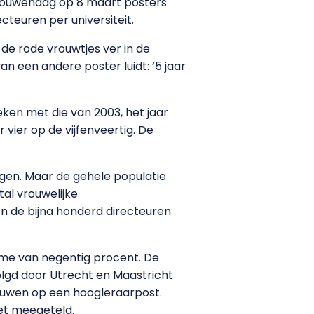
Vrouwendag op 8 maart posters
teuren per universiteit.
de rode vrouwtjes ver in de
an een andere poster luidt: ‘5 jaar
ken met die van 2003, het jaar
 vier op de vijfenveertig. De
gen. Maar de gehele populatie
tal vrouwelijke
ien de bijna honderd directeuren
name van negentig procent. De
olgd door Utrecht en Maastricht
ouwen op een hoogleraarpost.
niet meegeteld.