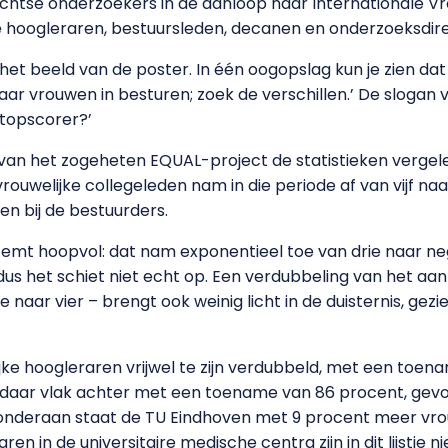
richtse onderzoekers in de aanloop naar Internationale 
e hoogleraren, bestuursleden, decanen en onderzoeksdirec
t beeld van de poster. In één oogopslag kun je zien dat 
jaar vrouwen in besturen; zoek de verschillen.’ De slogan v
 topscorer?’
van het zogeheten EQUAL-project de statistieken vergele
rouwelijke collegeleden nam in die periode af van vijf naar
ken bij de bestuurders.
temt hoopvol: dat nam exponentieel toe van drie naar ne
dus het schiet niet echt op. Een verdubbeling van het aan
naar vier – brengt ook weinig licht in de duisternis, gez
elijke hoogleraren vrijwel te zijn verdubbeld, met een toe
t daar vlak achter met een toename van 86 procent, gev
onderaan staat de TU Eindhoven met 9 procent meer vr
en in de universitaire medische centra zijn in dit lijstje 