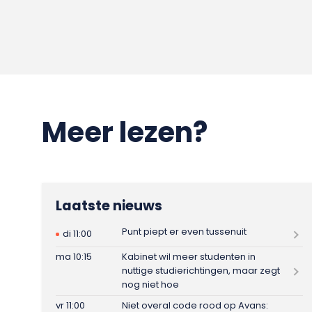
Meer lezen?
Laatste nieuws
Punt piept er even tussenuit
di 11:00
ma 10:15
Kabinet wil meer studenten in
nuttige studierichtingen, maar zegt
nog niet hoe
vr 11:00
Niet overal code rood op Avans: