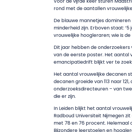
Voor de vijfde keer sturen Maast
rond met de aantallen vrouwelijk
De blauwe mannetjes domineren he
minderheid zijn. Erboven staat: ‘5 
vrouwelijke hoogleraren; wie is de
Dit jaar hebben de onderzoekers 
van de eerste poster. Het aantal v
emancipatiedrift blijkt ver te zoe
Het aantal vrouwelijke decanen s
decanen groeide van 113 naar 121, 
onderzoeksdirecteuren – van twee 
die er zijn.
In Leiden blijkt het aantal vrouw
Radboud Universiteit Nijmegen zi
met 78 en 76 procent. Helemaal 
Bijzondere leerstoelen en hooglerar