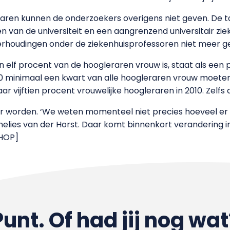
aren kunnen de onderzoekers overigens niet geven. De tab
 van de universiteit en een aangrenzend universitair zie
houdingen onder de ziekenhuisprofessoren niet meer g
 elf procent van de hoogleraren vrouw is, staat als een
10 minimaal een kwart van alle hoogleraren vrouw moeten
ar vijftien procent vrouwelijke hoogleraren in 2010. Zelfs d
der worden. ‘We weten momenteel niet precies hoeveel er 
nelies van der Horst. Daar komt binnenkort verandering i
/HOP]
Punt. Of had jij nog wat