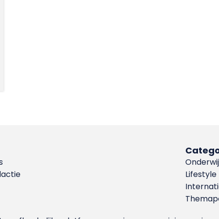
Catego
s
Onderwij
dactie
Lifestyle
Internat
Themapa