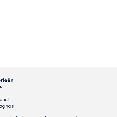
rieën
s
ional
gina’s