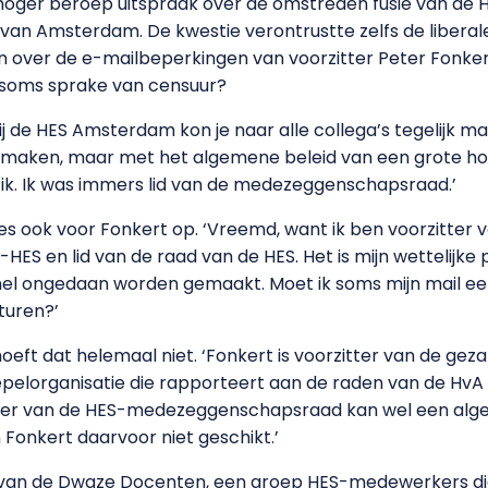
hoger beroep uitspraak over de omstreden fusie van de
van Amsterdam. De kwestie verontrustte zelfs de liberal
en over de e-mailbeperkingen van voorzitter Peter Fonke
soms sprake van censuur?
ij de HES Amsterdam kon je naar alle collega’s tegelijk ma
 te maken, maar met het algemene beleid van een grote 
ik. Ik was immers lid van de medezeggenschapsraad.’
es ook voor Fonkert op. ‘Vreemd, want ik ben voorzitter 
 en lid van de raad van de HES. Het is mijn wettelijke p
nel ongedaan worden gemaakt. Moet ik soms mijn mail e
turen?’
ft dat helemaal niet. ‘Fonkert is voorzitter van de geza
lorganisatie die rapporteert aan de raden van de HvA e
zitter van de HES-medezeggenschapsraad kan wel een al
 Fonkert daarvoor niet geschikt.’
m van de Dwaze Docenten, een groep HES-medewerkers die