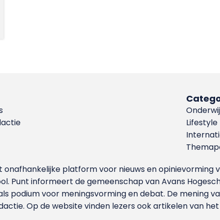
Catego
s
Onderwij
dactie
Lifestyle
Internat
Themapa
et onafhankelijke platform voor nieuws en opinievormin
ool. Punt informeert de gemeenschap van Avans Hogesch
als podium voor meningsvorming en debat. De mening van 
dactie. Op de website vinden lezers ook artikelen van he