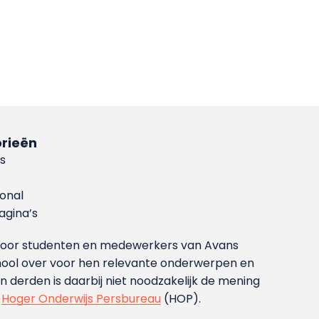
rieën
s
ional
gina’s
g voor studenten en medewerkers van Avans
ool over voor hen relevante onderwerpen en
derden is daarbij niet noodzakelijk de mening
t
Hoger Onderwijs Persbureau
(HOP).