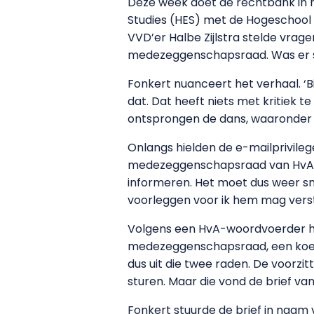
Deze week doet de rechtbank in 
Studies (HES) met de Hogeschool 
VVD’er Halbe Zijlstra stelde vrag
medezeggenschapsraad. Was er 
Fonkert nuanceert het verhaal. ‘B
dat. Dat heeft niets met kritiek
ontsprongen de dans, waaronder 
Onlangs hielden de e-mailprivileg
medezeggenschapsraad van HvA-HES
informeren. Het moet dus weer s
voorleggen voor ik hem mag vers
Volgens een HvA-woordvoerder hoe
medezeggenschapsraad, een koepe
dus uit die twee raden. De voor
sturen. Maar die vond de brief van
Fonkert stuurde de brief in naa