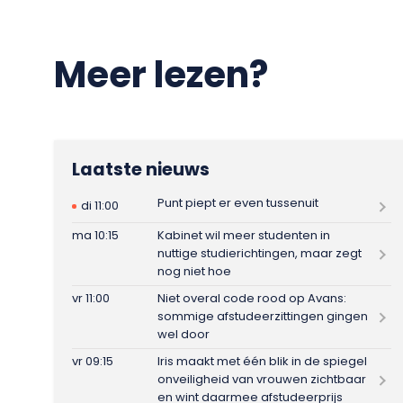
Meer lezen?
Laatste nieuws
Punt piept er even tussenuit
di 11:00
ma 10:15
Kabinet wil meer studenten in
nuttige studierichtingen, maar zegt
nog niet hoe
vr 11:00
Niet overal code rood op Avans:
sommige afstudeerzittingen gingen
wel door
vr 09:15
Iris maakt met één blik in de spiegel
onveiligheid van vrouwen zichtbaar
en wint daarmee afstudeerprijs