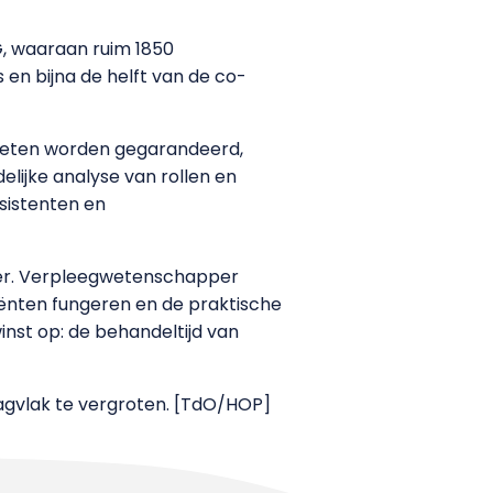
G, waaraan ruim 1850
n bijna de helft van de co-
oeten worden gegarandeerd,
lijke analyse van rollen en
sistenten en
ner. Verpleegwetenschapper
iënten fungeren en de praktische
inst op: de behandeltijd van
aagvlak te vergroten. [TdO/HOP]