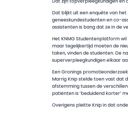
Dat zijn topverpleegkundigen en 
Dat blijkt uit een enquête van h
geneeskundestudenten en co-assis
assistenten is bang dat ze in de 
Het KNMG Studentenplatform wil 
maar tegelijkertijd moeten de ni
taken, vinden de studenten. De n
superverpleegkundigen elkaar aan
Een Gronings promotieonderzoek 
Marrig Knip stelde toen vast dat
afstemming tussen de verschillend
patiënten is ‘beduidend korter’ m
Overigens pleitte Knip in dat ond