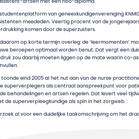
assistent-artsen met een hbo-diploma.
et studentenplatform van geneeskundigenvereniging KNM
tenten meededen. Veertig procent van de jongerejaars e
verdrukking komen door de superzusters.
daarom op korte termijn overleg: de ‘leermomenten’ m
euwe beroepen optimaal worden benut. Dat vergt een duide
adruk zou daarbij moeten liggen op de mate waarin co-as
vullen.
toonde eind 2005 al het nut aan van de nurse practitio
 de superverplegers als centraal aanspreekpunt voor pat
e behandelingen en artsen regelen. Dat levert veel tijdw
et de superverpleegkundige als spin in het zorgweb.
erzoek al voor een duidelijke taakomschrijving om het dr