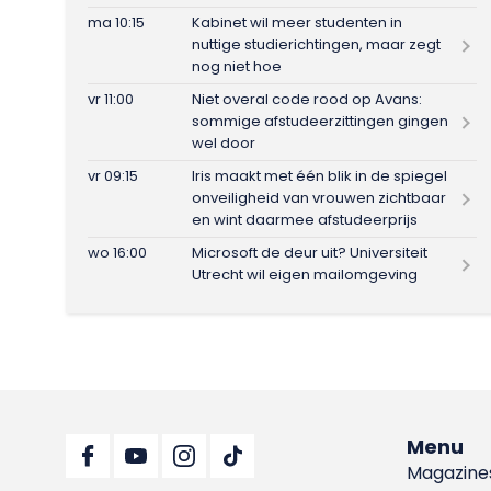
ma 10:15
Kabinet wil meer studenten in
nuttige studierichtingen, maar zegt
nog niet hoe
vr 11:00
Niet overal code rood op Avans:
sommige afstudeerzittingen gingen
wel door
vr 09:15
Iris maakt met één blik in de spiegel
onveiligheid van vrouwen zichtbaar
en wint daarmee afstudeerprijs
wo 16:00
Microsoft de deur uit? Universiteit
Utrecht wil eigen mailomgeving
Menu
Magazine