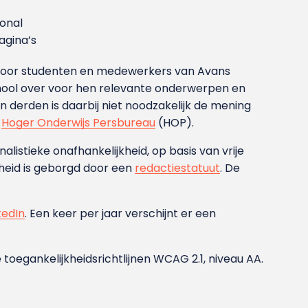
ional
gina’s
g voor studenten en medewerkers van Avans
ool over voor hen relevante onderwerpen en
derden is daarbij niet noodzakelijk de mening
t
Hoger Onderwijs Persbureau
(HOP).
nalistieke onafhankelijkheid, op basis van vrije
heid is geborgd door een
redactiestatuut
. De
kedIn
. Een keer per jaar verschijnt er een
 toegankelijkheidsrichtlijnen WCAG 2.1, niveau AA.