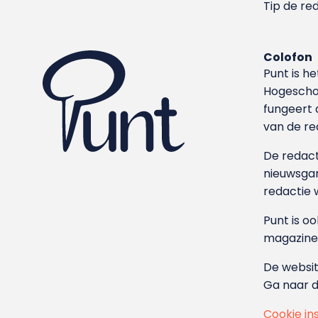
Tip de re
Colofon
Punt is h
Hoge­sch
fungeert 
van de re
De redacti
nieuwsgar
redactie 
Punt is o
magazine
De websit
Ga naar 
Cookie in