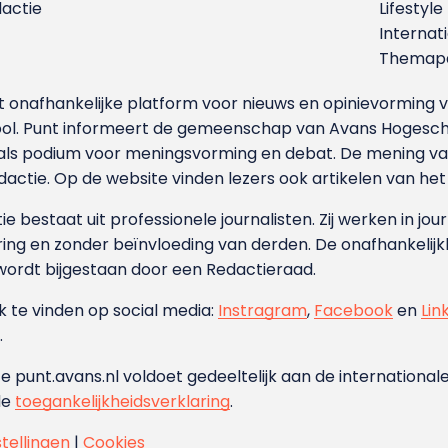
dactie
Lifestyle
Internat
Themapa
et onafhankelijke platform voor nieuws en opinievormin
ool. Punt informeert de gemeenschap van Avans Hogesch
als podium voor meningsvorming en debat. De mening van 
dactie. Op de website vinden lezers ook artikelen van he
e bestaat uit professionele journalisten. Zij werken in jour
ing en zonder beïnvloeding van derden. De onafhankelijk
wordt bijgestaan door een Redactieraad.
ok te vinden op social media:
Instragram
,
Facebook
en
Lin
.
e punt.avans.nl voldoet gedeeltelijk aan de internationale
de
toegankelijkheidsverklaring
.
stellingen
|
Cookies