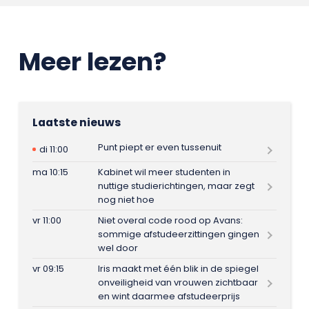
Meer lezen?
Laatste nieuws
Punt piept er even tussenuit
di 11:00
ma 10:15
Kabinet wil meer studenten in
nuttige studierichtingen, maar zegt
nog niet hoe
vr 11:00
Niet overal code rood op Avans:
sommige afstudeerzittingen gingen
wel door
vr 09:15
Iris maakt met één blik in de spiegel
onveiligheid van vrouwen zichtbaar
en wint daarmee afstudeerprijs