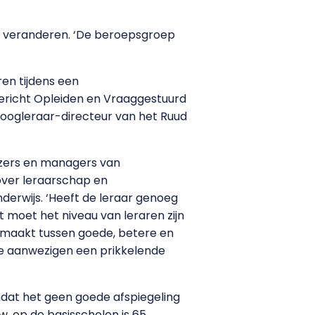
e veranderen. ‘De beroepsgroep
ren tijdens een
ericht Opleiden en Vraaggestuurd
hoogleraar-directeur van het Ruud
ijzers en managers van
over leraarschap en
nderwijs. ‘Heeft de leraar genoeg
t moet het niveau van leraren zijn
 gemaakt tussen goede, betere en
de aanwezigen een prikkelende
omdat het geen goede afspiegeling
, op de basisscholen is 65