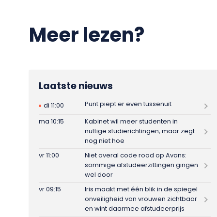
Meer lezen?
Laatste nieuws
Punt piept er even tussenuit
di 11:00
ma 10:15
Kabinet wil meer studenten in
nuttige studierichtingen, maar zegt
nog niet hoe
vr 11:00
Niet overal code rood op Avans:
sommige afstudeerzittingen gingen
wel door
vr 09:15
Iris maakt met één blik in de spiegel
onveiligheid van vrouwen zichtbaar
en wint daarmee afstudeerprijs