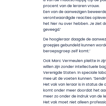
procent van de leraren vrouw.
Een van de aanwezigen beweerde d
verontwaardigde reacties opleverd
het hier nu over hebben. Je ziet d
geveegd.’
De hoogleraar daagde de aanwezige
groepjes gebundeld kunnen worden 
beroepsgroep zelf komt.’
Ook Marc Vermeulen pleitte in zij
willen zijn zonder intellectuele ba
Verenigde Staten. In speciale l
mee uit de voeten kunnen. ‘Sendi
Het vak van leraar is in status de 
komt onder meer doordat het aant
meer zo onder de indruk van de le
Het vak moet niet alleen professi