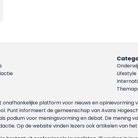
Catego
s
Onderwij
dactie
Lifestyle
Internat
Themapa
et onafhankelijke platform voor nieuws en opinievormin
ool. Punt informeert de gemeenschap van Avans Hogesch
als podium voor meningsvorming en debat. De mening van 
dactie. Op de website vinden lezers ook artikelen van he