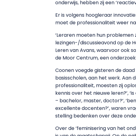
onderwijs, hebben zij een ‘reactie
Er is volgens hoogleraar innova
moet de professionaliteit weer na
‘Leraren moeten hun problemen zel
lezingen-/discussieavond op de 
Leren van Avans, waarvoor ook so
de Moor Centrum, een onderzoeksc
Coonen voegde gisteren de daad b
basisscholen, aan het werk. Aan 
professionaliteit, moesten zij opl
kennis over het nieuwe leren?’, ‘i
– bachelor, master, doctor?’, ‘be
excellente docenten?’, waren vr
stelling bedenken over deze ond
Over de ‘feminisering van het ond
is van de maatschappij. Op de pa