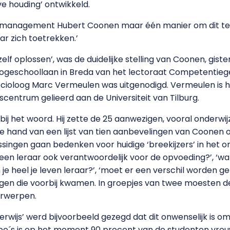
ve houding’ ontwikkeld.
tiemanagement Hubert Coonen maar één manier om dit t
ar zich toetrekken.’
f oplossen’, was de duidelijke stelling van Coonen, giste
Hogeschoollaan in Breda van het lectoraat Competentieg
cioloog Marc Vermeulen was uitgenodigd. Vermeulen is 
entrum gelieerd aan de Universiteit van Tilburg.
ij het woord. Hij zette de 25 aanwezigen, vooral onderw
de hand van een lijst van tien aanbevelingen van Coonen 
ossingen gaan bedenken voor huidige ‘breekijzers’ in het o
s een leraar ook verantwoordelijk voor de opvoeding?’, ‘wa
n je heel je leven leraar?’, ‘moet er een verschil worden
agen die voorbij kwamen. In groepjes van twee moesten 
erwerpen.
erwijs’ werd bijvoorbeeld gezegd dat dit onwenselijk is 
bo´s is op het moment 90 procent van de studenten vrouw