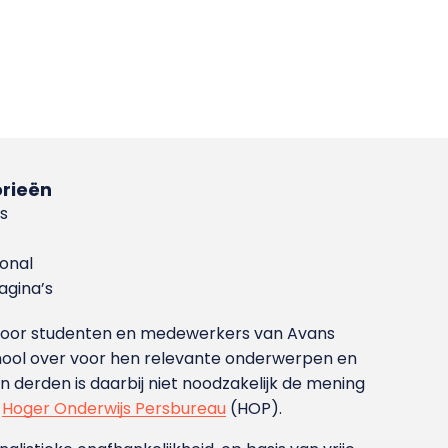
rieën
s
ional
gina’s
g voor studenten en medewerkers van Avans
ool over voor hen relevante onderwerpen en
derden is daarbij niet noodzakelijk de mening
t
Hoger Onderwijs Persbureau
(HOP).