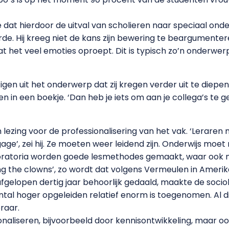
at hierdoor de uitval van scholieren naar speciaal onder
e. Hij kreeg niet de kans zijn bewering te beargumenter
at het veel emoties oproept. Dit is typisch zo’n onderwer
n uit het onderwerp dat zij kregen verder uit te diepen, 
in een boekje. ‘Dan heb je iets om aan je collega’s te g
n lezing voor de professionalisering van het vak. ‘Lera
gage’, zei hij. Ze moeten weer leidend zijn. Onderwijs moet
aboratoria worden goede lesmethodes gemaakt, waar ook
ng the clowns’, zo wordt dat volgens Vermeulen in Amer
afgelopen dertig jaar behoorlijk gedaald, maakte de sociolo
al hoger opgeleiden relatief enorm is toegenomen. Al di
raar.
onaliseren, bijvoorbeeld door kennisontwikkeling, maar o