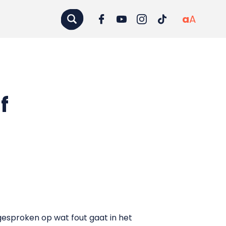
a
A
f
esproken op wat fout gaat in het