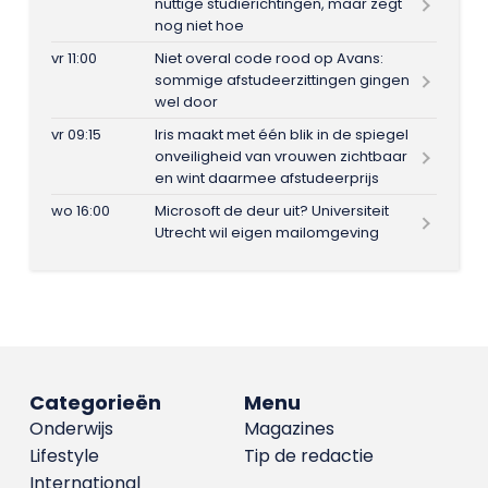
nuttige studierichtingen, maar zegt
nog niet hoe
vr 11:00
Niet overal code rood op Avans:
sommige afstudeerzittingen gingen
wel door
vr 09:15
Iris maakt met één blik in de spiegel
onveiligheid van vrouwen zichtbaar
en wint daarmee afstudeerprijs
wo 16:00
Microsoft de deur uit? Universiteit
Utrecht wil eigen mailomgeving
Categorieën
Menu
Onderwijs
Magazines
Lifestyle
Tip de redactie
International