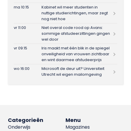
ma 10:15
Kabinet wil meer studenten in
nuttige studierichtingen, maar zegt
nog niet hoe
vr 11:00
Niet overal code rood op Avans:
sommige afstudeerzittingen gingen
wel door
vr 09:15
Iris maakt met één blik in de spiegel
onveiligheid van vrouwen zichtbaar
en wint daarmee afstudeerprijs
wo 16:00
Microsoft de deur uit? Universiteit
Utrecht wil eigen mailomgeving
Categorieën
Menu
Onderwijs
Magazines