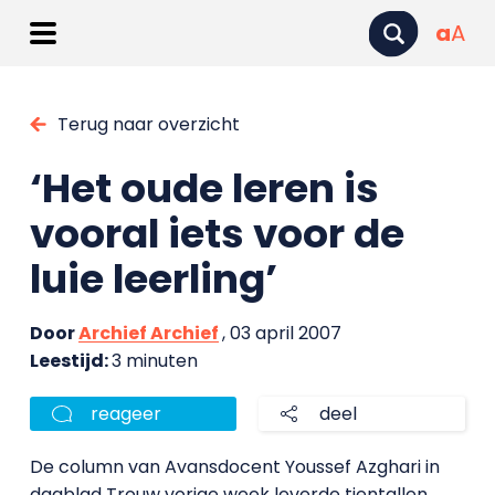
a
A
Terug naar overzicht
‘Het oude leren is
vooral iets voor de
luie leerling’
Door
Archief Archief
, 03 april 2007
Leestijd:
3 minuten
reageer
deel
De column van Avansdocent Youssef Azghari in
dagblad Trouw vorige week leverde tientallen