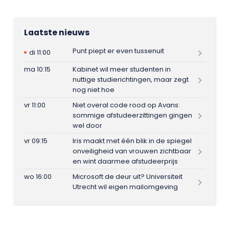
Laatste nieuws
Punt piept er even tussenuit
di 11:00
ma 10:15
Kabinet wil meer studenten in
nuttige studierichtingen, maar zegt
nog niet hoe
vr 11:00
Niet overal code rood op Avans:
sommige afstudeerzittingen gingen
wel door
vr 09:15
Iris maakt met één blik in de spiegel
onveiligheid van vrouwen zichtbaar
en wint daarmee afstudeerprijs
wo 16:00
Microsoft de deur uit? Universiteit
Utrecht wil eigen mailomgeving