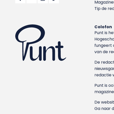
Magazine
Tip de re
Colofon
Punt is h
Hoge­sch
fungeert 
van de re
De redacti
nieuwsgar
redactie 
Punt is o
magazine
De websit
Ga naar 