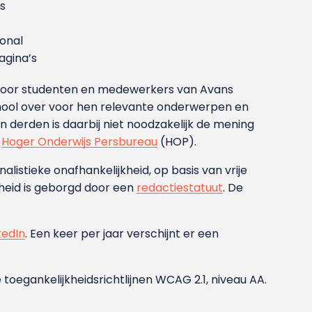
s
ional
gina’s
g voor studenten en medewerkers van Avans
ool over voor hen relevante onderwerpen en
derden is daarbij niet noodzakelijk de mening
t
Hoger Onderwijs Persbureau
(HOP).
nalistieke onafhankelijkheid, op basis van vrije
heid is geborgd door een
redactiestatuut
. De
kedIn
. Een keer per jaar verschijnt er een
 toegankelijkheidsrichtlijnen WCAG 2.1, niveau AA.