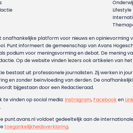
s
Onderwij
dactie
Lifestyle
Internat
Themapa
et onafhankelijke platform voor nieuws en opinievormin
ool. Punt informeert de gemeenschap van Avans Hogesch
als podium voor meningsvorming en debat. De mening van 
dactie. Op de website vinden lezers ook artikelen van he
e bestaat uit professionele journalisten. Zij werken in jour
ing en zonder beïnvloeding van derden. De onafhankelijk
wordt bijgestaan door een Redactieraad.
ok te vinden op social media:
Instragram
,
Facebook
en
Lin
.
e punt.avans.nl voldoet gedeeltelijk aan de internationale
de
toegankelijkheidsverklaring
.