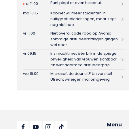
Punt piept er even tussenuit
di 11:00
ma 10:15
Kabinet wil meer studenten in
nuttige studierichtingen, maar zegt
nog niet hoe
vr 11:00
Niet overal code rood op Avans:
sommige afstudeerzittingen gingen
wel door
vr 09:15
Iris maakt met één blik in de spiegel
onveiligheid van vrouwen zichtbaar
en wint daarmee afstudeerprijs
wo 16:00
Microsoft de deur uit? Universiteit
Utrecht wil eigen mailomgeving
Menu