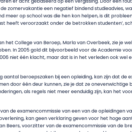
s waren er acht gebaseerd op een vergissing. Door een fout
 de zomervakantie een negatief bindend studieadvies, wa
 meer op school was die hen kon helpen, is dit proble
st heeft veroorzaakt onder de betrokken studenten’, schri
van het College van Beroep, Marla van Overbeek, zie je 
bben. In 2005 gold dit bijvoorbeeld voor de Academie vo
06 niet één klacht, maar dat is in het verleden ook wel
 aantal beroepszaken bij een opleiding, kan zijn dat de
samen door één deur kunnen, zie je dat ze onevenwichtige 
anderingen, als regels niet meer eenduidig zijn, kan het
er van de examencommissie van een van de opleidingen v
pverlening, kan geen verklaring geven voor het hoge aant
 van Beers, voorzitter van de examencommissie van de br