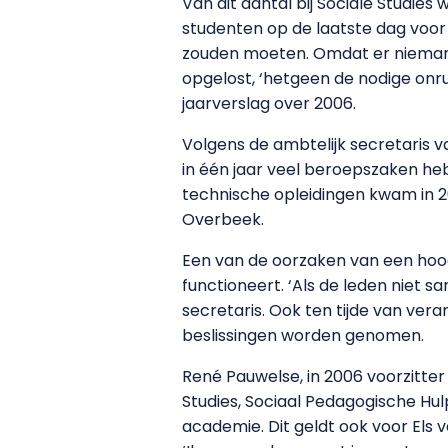
Van dit aantal bij Sociale Studie
studenten op de laatste dag voor
zouden moeten. Omdat er niemand
opgelost, ‘hetgeen de nodige onru
jaarverslag over 2006.
Volgens de ambtelijk secretaris 
in één jaar veel beroepszaken he
technische opleidingen kwam in 20
Overbeek.
Een van de oorzaken van een hoog
functioneert. ‘Als de leden niet 
secretaris. Ook ten tijde van ver
beslissingen worden genomen.
René Pauwelse, in 2006 voorzitt
Studies, Sociaal Pedagogische Hul
academie. Dit geldt ook voor Els