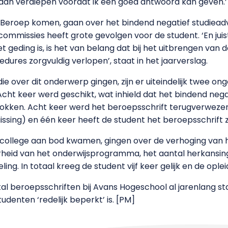
gaan verdiepen voordat ik een goed antwoord kan geven.’
n Beroep komen, gaan over het bindend negatief studieadv
mmissies heeft grote gevolgen voor de student. ‘En juist
et geding is, is het van belang dat bij het uitbrengen van 
ures zorgvuldig verlopen’, staat in het jaarverslag.
 over dit onderwerp gingen, zijn er uiteindelijk twee on
Acht keer werd geschikt, wat inhield dat het bindend nega
okken. Acht keer werd het beroepsschrift terugverwez
issing) en één keer heeft de student het beroepsschrift z
et college aan bod kwamen, gingen over de verhoging van 
arheid van het onderwijsprogramma, het aantal herkansi
ng. In totaal kreeg de student vijf keer gelijk en de oplei
 beroepsschriften bij Avans Hogeschool al jarenlang stabi
udenten ‘redelijk beperkt’ is. [PM]