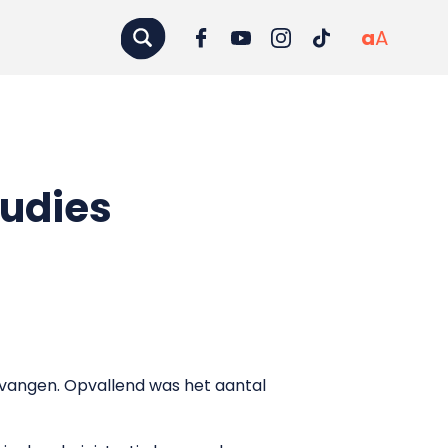
a
A
tudies
tvangen. Opvallend was het aantal