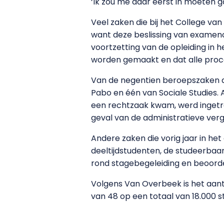
‘Ik zou me daar eerst in moeten 
Veel zaken die bij het College va
want deze beslissing van examenco
voortzetting van de opleiding in h
worden gemaakt en dat alle proced
Van de negentien beroepszaken die
Pabo en één van Sociale Studies. 
een rechtzaak kwam, werd ingetr
geval van de administratieve verg
Andere zaken die vorig jaar in h
deeltijdstudenten, de studeerba
rond stagebegeleiding en beoordeli
Volgens Van Overbeek is het aantal
van 48 op een totaal van 18.000 st