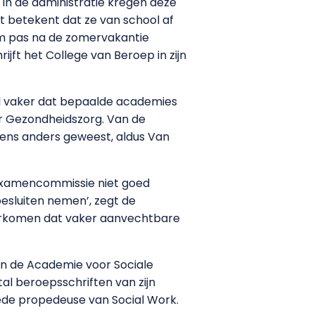
 in de administratie kregen deze
t betekent dat ze van school af
em pas na de zomervakantie
jft het College van Beroep in zijn
wel vaker dat bepaalde academies
or Gezondheidszorg. Van de
 eens anders geweest, aldus Van
 examencommissie niet goed
besluiten nemen’, zegt de
 voorkomen dat vaker aanvechtbare
an de Academie voor Sociale
al beroepsschriften van zijn
ede propedeuse van Social Work.