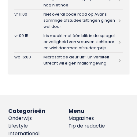
nog niet hoe
vr 11:00
Niet overal code rood op Avans:
sommige afstudeerzittingen gingen
wel door
vr 09:15
Iris maakt met één blik in de spiegel
onveiligheid van vrouwen zichtbaar
en wint daarmee afstudeerprijs
wo 16:00
Microsoft de deur uit? Universiteit
Utrecht wil eigen mailomgeving
Categorieën
Menu
Onderwijs
Magazines
Lifestyle
Tip de redactie
International