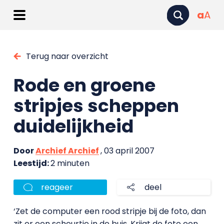
a
A
Terug naar overzicht
Rode en groene
stripjes scheppen
duidelijkheid
Door
Archief Archief
, 03 april 2007
Leestijd:
2 minuten
reageer
deel
‘Zet de computer een rood stripje bij de foto, dan
zit er een scheurtje in de buis. Krijgt de foto een