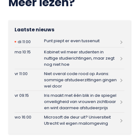
Meer lezen?
Laatste nieuws
Punt piept er even tussenuit
di 11:00
ma 10:15
Kabinet wil meer studenten in
nuttige studierichtingen, maar zegt
nog niet hoe
vr 11:00
Niet overal code rood op Avans:
sommige afstudeerzittingen gingen
wel door
vr 09:15
Iris maakt met één blik in de spiegel
onveiligheid van vrouwen zichtbaar
en wint daarmee afstudeerprijs
wo 16:00
Microsoft de deur uit? Universiteit
Utrecht wil eigen mailomgeving