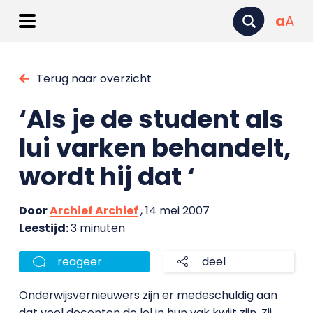
a
A
Terug naar overzicht
‘Als je de student als
lui varken behandelt,
wordt hij dat ‘
Door
Archief Archief
, 14 mei 2007
Leestijd:
3 minuten
reageer
deel
Onderwijsvernieuwers zijn er medeschuldig aan
dat veel docenten de lol in hun vak kwijt zijn. Zij