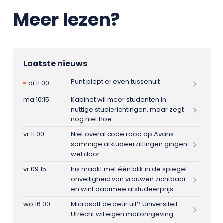
Meer lezen?
Laatste nieuws
Punt piept er even tussenuit
di 11:00
ma 10:15
Kabinet wil meer studenten in
nuttige studierichtingen, maar zegt
nog niet hoe
vr 11:00
Niet overal code rood op Avans:
sommige afstudeerzittingen gingen
wel door
vr 09:15
Iris maakt met één blik in de spiegel
onveiligheid van vrouwen zichtbaar
en wint daarmee afstudeerprijs
wo 16:00
Microsoft de deur uit? Universiteit
Utrecht wil eigen mailomgeving