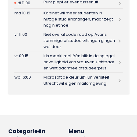
Punt piept er even tussenuit
di 11:00
ma 10:15
Kabinet wil meer studenten in
nuttige studierichtingen, maar zegt
nog niet hoe
vr 11:00
Niet overal code rood op Avans:
sommige afstudeerzittingen gingen
wel door
vr 09:15
Iris maakt met één blik in de spiegel
onveiligheid van vrouwen zichtbaar
en wint daarmee afstudeerprijs
wo 16:00
Microsoft de deur uit? Universiteit
Utrecht wil eigen mailomgeving
Categorieën
Menu