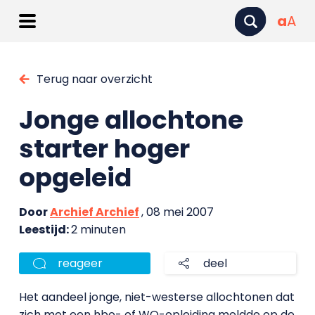
a
A
Terug naar overzicht
Jonge allochtone
starter hoger
opgeleid
Door
Archief Archief
, 08 mei 2007
Leestijd:
2 minuten
reageer
deel
Het aandeel jonge, niet-westerse allochtonen dat
zich met een hbo- of WO-opleiding meldde op de