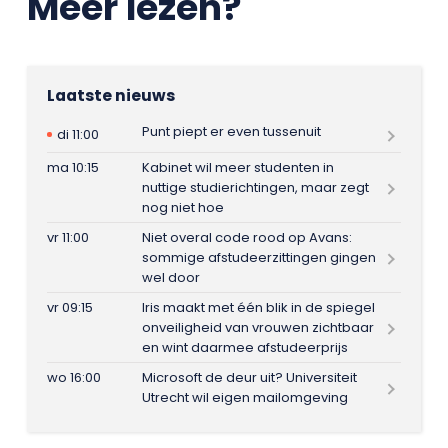
Meer lezen?
Laatste nieuws
Punt piept er even tussenuit
di 11:00
ma 10:15
Kabinet wil meer studenten in
nuttige studierichtingen, maar zegt
nog niet hoe
vr 11:00
Niet overal code rood op Avans:
sommige afstudeerzittingen gingen
wel door
vr 09:15
Iris maakt met één blik in de spiegel
onveiligheid van vrouwen zichtbaar
en wint daarmee afstudeerprijs
wo 16:00
Microsoft de deur uit? Universiteit
Utrecht wil eigen mailomgeving