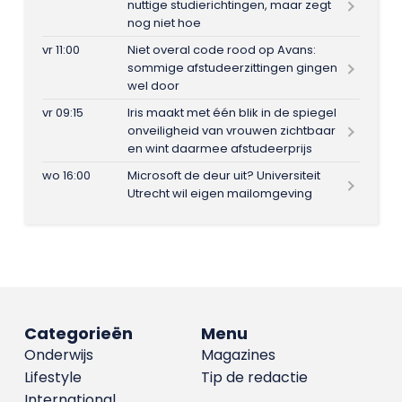
nuttige studierichtingen, maar zegt
nog niet hoe
vr 11:00
Niet overal code rood op Avans:
sommige afstudeerzittingen gingen
wel door
vr 09:15
Iris maakt met één blik in de spiegel
onveiligheid van vrouwen zichtbaar
en wint daarmee afstudeerprijs
wo 16:00
Microsoft de deur uit? Universiteit
Utrecht wil eigen mailomgeving
Categorieën
Menu
Onderwijs
Magazines
Lifestyle
Tip de redactie
International