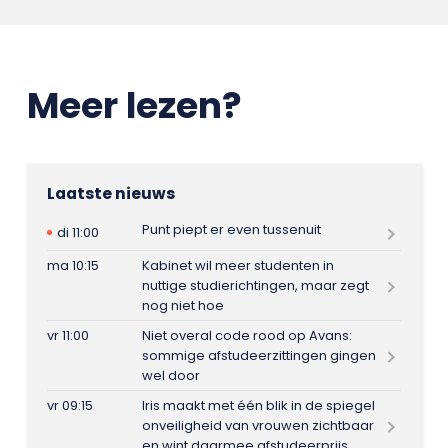
Meer lezen?
Laatste nieuws
Punt piept er even tussenuit
di 11:00
ma 10:15
Kabinet wil meer studenten in
nuttige studierichtingen, maar zegt
nog niet hoe
vr 11:00
Niet overal code rood op Avans:
sommige afstudeerzittingen gingen
wel door
vr 09:15
Iris maakt met één blik in de spiegel
onveiligheid van vrouwen zichtbaar
en wint daarmee afstudeerprijs