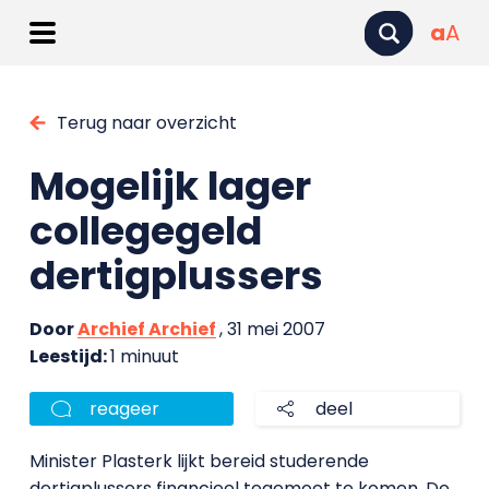
a
A
Terug naar overzicht
Mogelijk lager
collegegeld
dertigplussers
Door
Archief Archief
, 31 mei 2007
Leestijd:
1 minuut
reageer
deel
Minister Plasterk lijkt bereid studerende
dertigplussers financieel tegemoet te komen. De