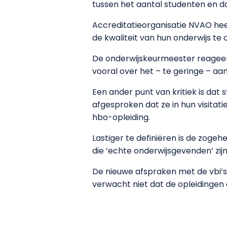
tussen het aantal studenten en d
Accreditatieorganisatie NVAO hee
de kwaliteit van hun onderwijs t
De onderwijskeurmeester reageert
vooral over het – te geringe – aa
Een ander punt van kritiek is da
afgesproken dat ze in hun visita
hbo-opleiding.
Lastiger te definiëren is de zog
die ‘echte onderwijsgevenden’ zij
De nieuwe afspraken met de vbi’s
verwacht niet dat de opleidingen