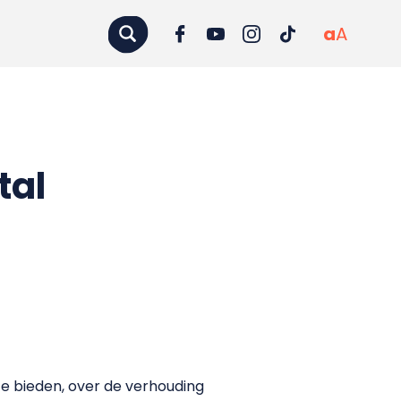
a
A
tal
ze bieden, over de verhouding