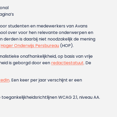
ional
gina’s
g voor studenten en medewerkers van Avans
ool over voor hen relevante onderwerpen en
derden is daarbij niet noodzakelijk de mening
t
Hoger Onderwijs Persbureau
(HOP).
nalistieke onafhankelijkheid, op basis van vrije
heid is geborgd door een
redactiestatuut
. De
kedIn
. Een keer per jaar verschijnt er een
 toegankelijkheidsrichtlijnen WCAG 2.1, niveau AA.