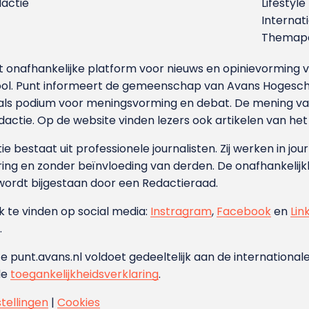
dactie
Lifestyle
Internat
Themapa
et onafhankelijke platform voor nieuws en opinievormin
ool. Punt informeert de gemeenschap van Avans Hogesch
als podium voor meningsvorming en debat. De mening van 
dactie. Op de website vinden lezers ook artikelen van he
e bestaat uit professionele journalisten. Zij werken in jour
ing en zonder beïnvloeding van derden. De onafhankelijk
wordt bijgestaan door een Redactieraad.
ok te vinden op social media:
Instragram
,
Facebook
en
Lin
.
e punt.avans.nl voldoet gedeeltelijk aan de internationale
de
toegankelijkheidsverklaring
.
stellingen
|
Cookies