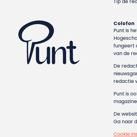
Tip de re
Colofon
Punt is h
Hoge­sch
fungeert 
van de re
De redacti
nieuwsgar
redactie 
Punt is o
magazine
De websit
Ga naar 
Cookie in