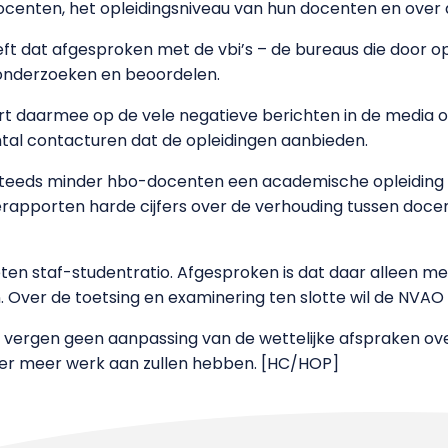
ocenten, het opleidingsniveau van hun docenten en over d
ft dat afgesproken met de vbi’s – de bureaus die door 
e onderzoeken en beoordelen.
 daarmee op de vele negatieve berichten in de media ov
ntal contacturen dat de opleidingen aanbieden.
t steeds minder hbo-docenten een academische opleiding h
tierapporten harde cijfers over de verhouding tussen do
eheten staf-studentratio. Afgesproken is dat daar alleen
n. Over de toetsing en examinering ten slotte wil de NVAO
 vergen geen aanpassing van de wettelijke afspraken ov
 er meer werk aan zullen hebben. [HC/HOP]