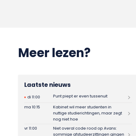
Meer lezen?
Laatste nieuws
Punt piept er even tussenuit
di 11:00
ma 10:15
Kabinet wil meer studenten in
nuttige studierichtingen, maar zegt
nog niet hoe
vr 11:00
Niet overal code rood op Avans:
sommige afstudeerzittingen gingen