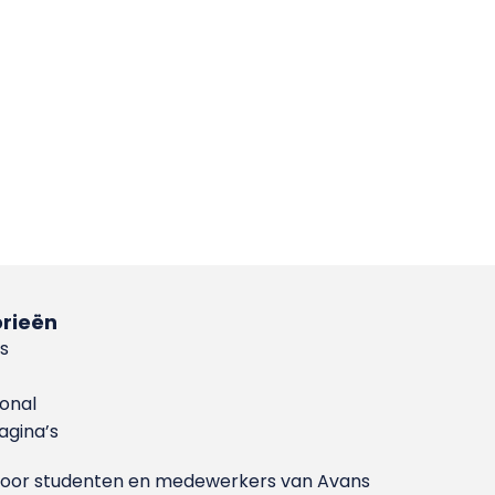
rieën
s
ional
gina’s
g voor studenten en medewerkers van Avans