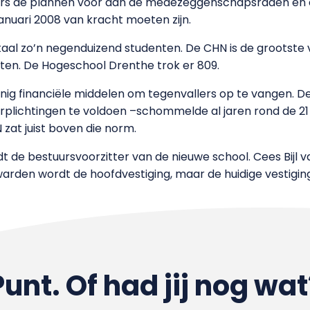
ers de plannen voor aan de medezeggenschapsraden en de
januari 2008 van kracht moeten zijn.
otaal zo’n negenduizend studenten. De CHN is de grootst
nten. De Hogeschool Drenthe trok er 809.
ig financiële middelen om tegenvallers op te vangen. De 
verplichtingen te voldoen –schommelde al jaren rond de 
zat juist boven die norm.
 de bestuursvoorzitter van de nieuwe school. Cees Bijl
warden wordt de hoofdvestiging, maar de huidige vestigin
Punt. Of had jij nog wat