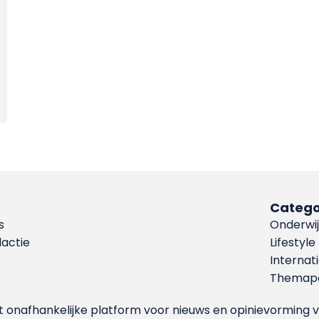
Catego
s
Onderwij
dactie
Lifestyle
Internat
Themapa
et onafhankelijke platform voor nieuws en opinievormin