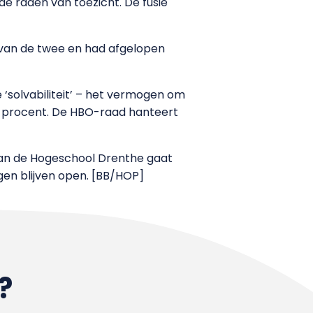
 raden van toezicht. De fusie
e van de twee en had afgelopen
‘solvabiliteit’ – het vermogen om
21 procent. De HBO-raad hanteert
 van de Hogeschool Drenthe gaat
gen blijven open. [BB/HOP]
?