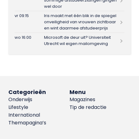
sommige afstudeerzittingen gingen
wel door
vr 09:15
Iris maakt met één blik in de spiegel
onveiligheid van vrouwen zichtbaar
en wint daarmee afstudeerprijs
wo 16:00
Microsoft de deur uit? Universiteit
Utrecht wil eigen mailomgeving
Categorieën
Menu
Onderwijs
Magazines
Lifestyle
Tip de redactie
International
Themapagina’s