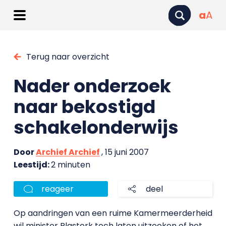
a
A
Terug naar overzicht
Nader onderzoek
naar bekostigd
schakelonderwijs
Door
Archief Archief
, 15 juni 2007
Leestijd:
2 minuten
reageer
deel
Op aandringen van een ruime Kamermeerderheid
wil minister Plasterk toch laten uitzoeken of het