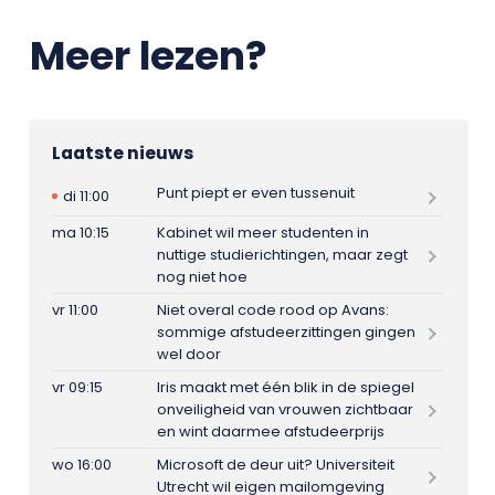
Meer lezen?
Laatste nieuws
Punt piept er even tussenuit
di 11:00
ma 10:15
Kabinet wil meer studenten in
nuttige studierichtingen, maar zegt
nog niet hoe
vr 11:00
Niet overal code rood op Avans:
sommige afstudeerzittingen gingen
wel door
vr 09:15
Iris maakt met één blik in de spiegel
onveiligheid van vrouwen zichtbaar
en wint daarmee afstudeerprijs
wo 16:00
Microsoft de deur uit? Universiteit
Utrecht wil eigen mailomgeving