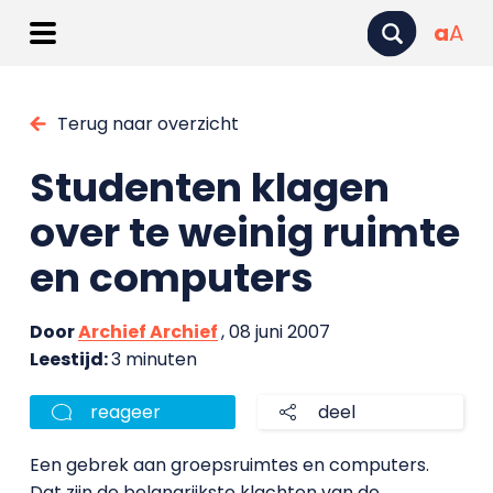
a
A
Terug naar overzicht
Studenten klagen
over te weinig ruimte
en computers
Door
Archief Archief
, 08 juni 2007
Leestijd:
3 minuten
reageer
deel
Een gebrek aan groepsruimtes en computers.
Dat zijn de belangrijkste klachten van de