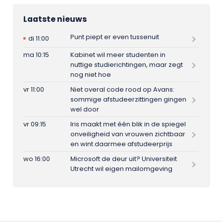
Laatste nieuws
Punt piept er even tussenuit
di 11:00
ma 10:15
Kabinet wil meer studenten in
nuttige studierichtingen, maar zegt
nog niet hoe
vr 11:00
Niet overal code rood op Avans:
sommige afstudeerzittingen gingen
wel door
vr 09:15
Iris maakt met één blik in de spiegel
onveiligheid van vrouwen zichtbaar
en wint daarmee afstudeerprijs
wo 16:00
Microsoft de deur uit? Universiteit
Utrecht wil eigen mailomgeving