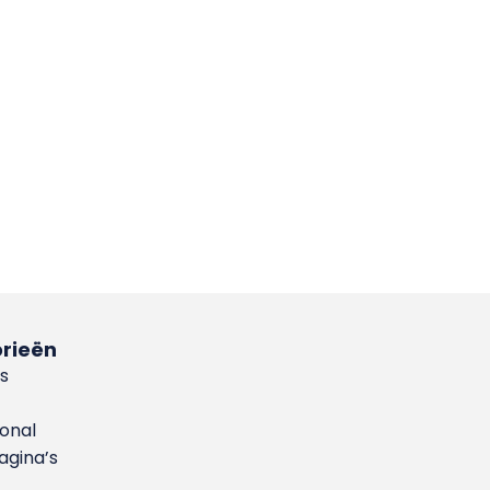
rieën
s
ional
gina’s