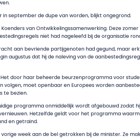
wen.
 in september de dupe van worden, blijkt ongegrond.
ister Koenders van Ontwikkelingssamenwerking. Deze zom
stedingsregels niet had nageleefd bij de organisatie ro
racht aan bevriende partijgenoten had gegund, maar erk
gin augustus dat hij de naleving van de aanbestedingsre
. Het door haar beheerde beurzenprogramma voor studen
len volgen, moet openbaar en Europees worden aanbesteed.
s te bezien.
idige programma onmiddellijk wordt afgebouwd zodat hij d
e vernieuwen. Hetzelfde geldt voor het programma waarme
nd en getraind.
orige week aan de bel getrokken bij de minister. Ze m