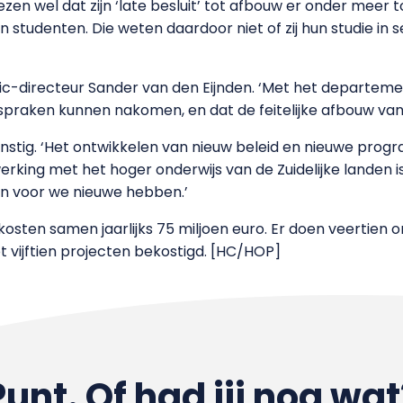
n wel dat zijn ‘late besluit’ tot afbouw er onder meer to
tudenten. Die weten daardoor niet of zij hun studie in
fic-directeur Sander van den Eijnden. ‘Met het departem
spraken kunnen nakomen, en dat de feitelijke afbouw vana
rnstig. ‘Het ontwikkelen van nieuw beleid en nieuwe progr
rking met het hoger onderwijs van de Zuidelijke landen is
n voor we nieuwe hebben.’
en samen jaarlijks 75 miljoen euro. Er doen veertien o
t vijftien projecten bekostigd. [HC/HOP]
Punt. Of had jij nog wat