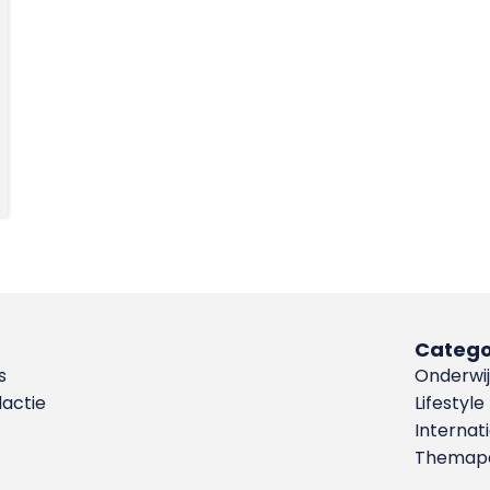
Catego
s
Onderwij
dactie
Lifestyle
Internat
Themapa