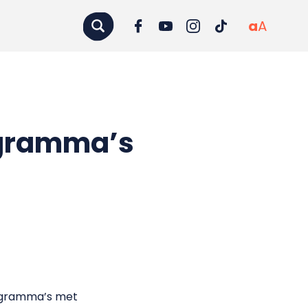
a
A
ogramma’s
rogramma’s met