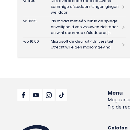
vr 11:00
Niet overal code rood op Avans:
sommige afstudeerzittingen gingen
wel door
vr 09:15
Iris maakt met één blik in de spiegel
onveiligheid van vrouwen zichtbaar
en wint daarmee afstudeerprijs
wo 16:00
Microsoft de deur uit? Universiteit
Utrecht wil eigen mailomgeving
Menu
Magazine
Tip de re
Colofon