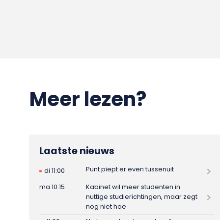
Meer lezen?
Laatste nieuws
Punt piept er even tussenuit
di 11:00
ma 10:15
Kabinet wil meer studenten in
nuttige studierichtingen, maar zegt
nog niet hoe