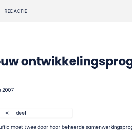
REDACTIE
ouw ontwikkelingspr
us 2007
deel
e Nuffic moet twee door haar beheerde samenwerkingsp