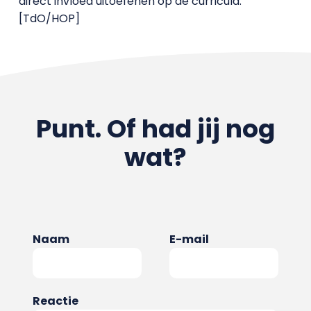
direct invloed uitoefenen op de curricula.’
[TdO/HOP]
Punt. Of had jij nog
wat?
Naam
E-mail
Reactie