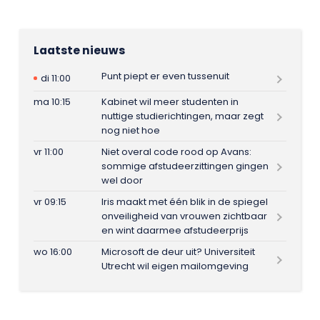
Laatste nieuws
Punt piept er even tussenuit
di 11:00
ma 10:15
Kabinet wil meer studenten in
nuttige studierichtingen, maar zegt
nog niet hoe
vr 11:00
Niet overal code rood op Avans:
sommige afstudeerzittingen gingen
wel door
vr 09:15
Iris maakt met één blik in de spiegel
onveiligheid van vrouwen zichtbaar
en wint daarmee afstudeerprijs
wo 16:00
Microsoft de deur uit? Universiteit
Utrecht wil eigen mailomgeving