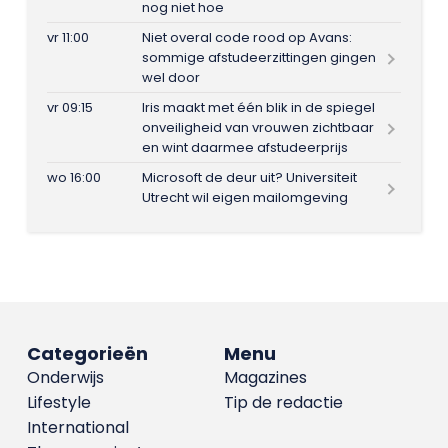
nog niet hoe
vr 11:00
Niet overal code rood op Avans:
sommige afstudeerzittingen gingen
wel door
vr 09:15
Iris maakt met één blik in de spiegel
onveiligheid van vrouwen zichtbaar
en wint daarmee afstudeerprijs
wo 16:00
Microsoft de deur uit? Universiteit
Utrecht wil eigen mailomgeving
Categorieën
Menu
Onderwijs
Magazines
Lifestyle
Tip de redactie
International