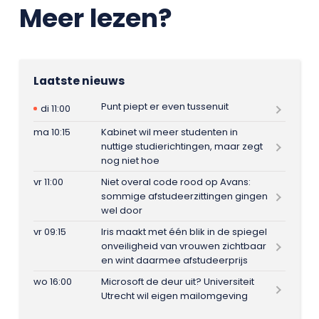
Meer lezen?
Laatste nieuws
Punt piept er even tussenuit
di 11:00
ma 10:15
Kabinet wil meer studenten in
nuttige studierichtingen, maar zegt
nog niet hoe
vr 11:00
Niet overal code rood op Avans:
sommige afstudeerzittingen gingen
wel door
vr 09:15
Iris maakt met één blik in de spiegel
onveiligheid van vrouwen zichtbaar
en wint daarmee afstudeerprijs
wo 16:00
Microsoft de deur uit? Universiteit
Utrecht wil eigen mailomgeving