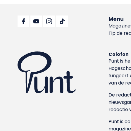
Menu
Magazine
Tip de re
Colofon
Punt is h
Hoge­sch
fungeert 
van de re
De redacti
nieuwsgar
redactie 
Punt is o
magazine