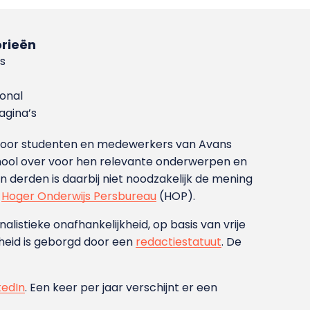
rieën
s
ional
gina’s
g voor studenten en medewerkers van Avans
ool over voor hen relevante onderwerpen en
derden is daarbij niet noodzakelijk de mening
t
Hoger Onderwijs Persbureau
(HOP).
nalistieke onafhankelijkheid, op basis van vrije
heid is geborgd door een
redactiestatuut
. De
kedIn
. Een keer per jaar verschijnt er een