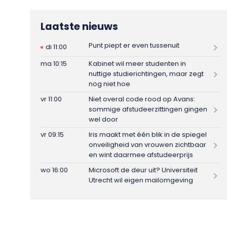
Laatste nieuws
Punt piept er even tussenuit
di 11:00
ma 10:15
Kabinet wil meer studenten in
nuttige studierichtingen, maar zegt
nog niet hoe
vr 11:00
Niet overal code rood op Avans:
sommige afstudeerzittingen gingen
wel door
vr 09:15
Iris maakt met één blik in de spiegel
onveiligheid van vrouwen zichtbaar
en wint daarmee afstudeerprijs
wo 16:00
Microsoft de deur uit? Universiteit
Utrecht wil eigen mailomgeving