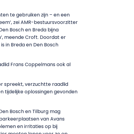
ten te gebruiken zijn – en een
bleem’, zei AMR-bestuursvoorzitter
n Den Bosch en Breda bijna
n’, meende Croft. Doordat er
is in Breda en Den Bosch
adlid Frans Coppelmans ook al
 spreekt, verzuchtte raadlid
n tijdelijke oplossingen gevonden
n Den Bosch en Tilburg mag
e parkeerplaatsen van Avans
men en irritaties op bij
ier moeten lopen voor ze op