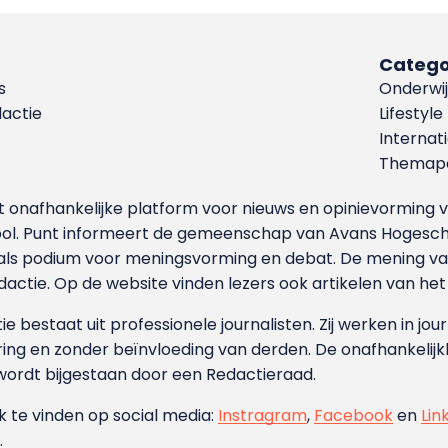
Catego
s
Onderwij
dactie
Lifestyle
Internat
Themapa
et onafhankelijke platform voor nieuws en opinievormin
ool. Punt informeert de gemeenschap van Avans Hogesch
als podium voor meningsvorming en debat. De mening van 
dactie. Op de website vinden lezers ook artikelen van he
e bestaat uit professionele journalisten. Zij werken in jour
ing en zonder beïnvloeding van derden. De onafhankelijk
wordt bijgestaan door een Redactieraad.
ok te vinden op social media:
Instragram
,
Facebook
en
Lin
.