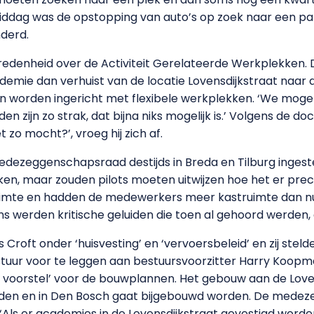
ddag was de opstopping van auto’s op zoek naar een par
derd.
evredenheid over de Activiteit Gerelateerde Werkplekken. 
emie dan verhuist van de locatie Lovensdijkstraat naar
n worden ingericht met flexibele werkplekken. ‘We mog
 zijn zo strak, dat bijna niks mogelijk is.’ Volgens de doc
 zo mocht?’, vroeg hij zich af.
medezeggenschapsraad destijds in Breda en Tilburg inges
en, maar zouden pilots moeten uitwijzen hoe het er preci
imte en hadden de medewerkers meer kastruimte dan nu in
s werden kritische geluiden die toen al gehoord werden
 Croft onder ‘huisvesting’ en ‘vervoersbeleid’ en zij steld
uur voor te leggen aan bestuursvoorzitter Harry Koopma
voorstel’ voor de bouwplannen. Het gebouw aan de Loven
den en in Den Bosch gaat bijgebouwd worden. De medezeg
Als er academies in de Lovensdijkstraat gevestigd worden