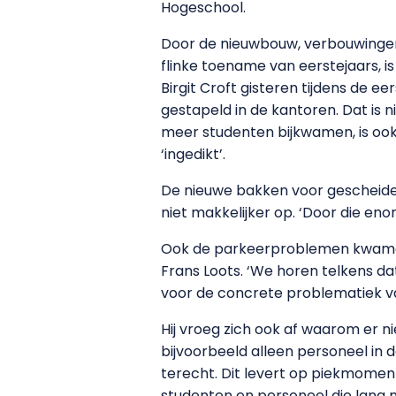
Hogeschool.
Door de nieuwbouw, verbouwingen, 
flinke toename van eerstejaars, i
Birgit Croft gisteren tijdens de e
gestapeld in de kantoren. Dat is 
meer studenten bijkwamen, is ook
‘ingedikt’.
De nieuwe bakken voor gescheiden
niet makkelijker op. ‘Door die e
Ook de parkeerproblemen kwamen a
Frans Loots. ‘We horen telkens da
voor de concrete problematiek van 
Hij vroeg zich ook af waarom er n
bijvoorbeeld alleen personeel in
terecht. Dit levert op piekmomen
studenten en personeel die lang