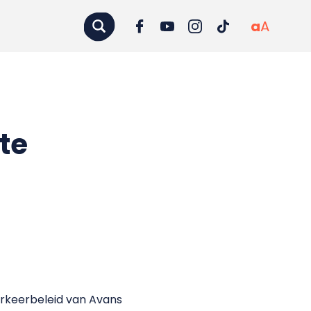
a
A
te
rkeerbeleid van Avans