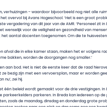
verhuizingen – waardoor bijvoorbeeld nog niet alle ruim
s het overvol bij Avans Hogeschool. ‘Het is een groot pro
erste vergadering van dit jaar van de AMR. ‘Personeel zit i
niet wenselijk voor de veiligheid en gezondheid van mense
 het aantal docenten toegenomen. Om die te huisvesten 
 afval die in elke kamer staan, maken het er volgens ra
norme bakken, worden de doorgangen nog smaller.’
an bod. Het is niet de eerste keer dat de raad hierover
t ze bezig zijn met een vervoersplan, maar er worden gee
nu’, zei hij.
iet één beleid wordt gemaakt voor de drie vestigingen. I
 de parkeerkelders parkeren. In Breda kan iedereen op d
ten, zoals de maandag, dinsdag en donderdag grote proble
 moeten zoeken naar een plek en dan soms nog een kwart