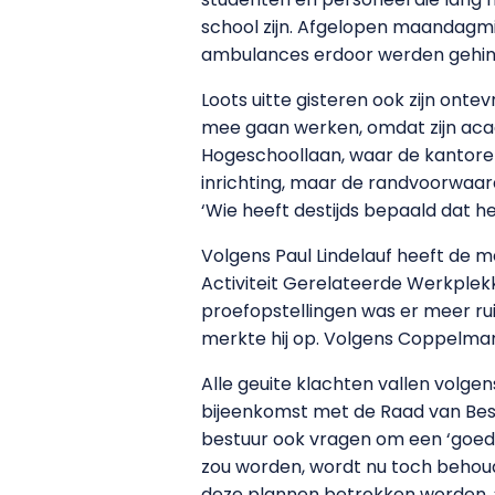
school zijn. Afgelopen maandagmi
ambulances erdoor werden gehin
Loots uitte gisteren ook zijn ont
mee gaan werken, omdat zijn acad
Hogeschoollaan, waar de kantore
inrichting, maar de randvoorwaarden
‘Wie heeft destijds bepaald dat het
Volgens Paul Lindelauf heeft de 
Activiteit Gerelateerde Werkplekk
proefopstellingen was er meer ru
merkte hij op. Volgens Coppelman
Alle geuite klachten vallen volgens
bijeenkomst met de Raad van Best
bestuur ook vragen om een ‘goed 
zou worden, wordt nu toch behou
deze plannen betrokken worden. ‘