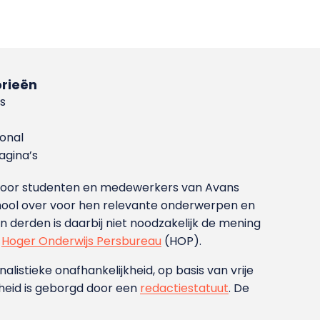
rieën
s
ional
gina’s
g voor studenten en medewerkers van Avans
ool over voor hen relevante onderwerpen en
derden is daarbij niet noodzakelijk de mening
t
Hoger Onderwijs Persbureau
(HOP).
nalistieke onafhankelijkheid, op basis van vrije
heid is geborgd door een
redactiestatuut
. De