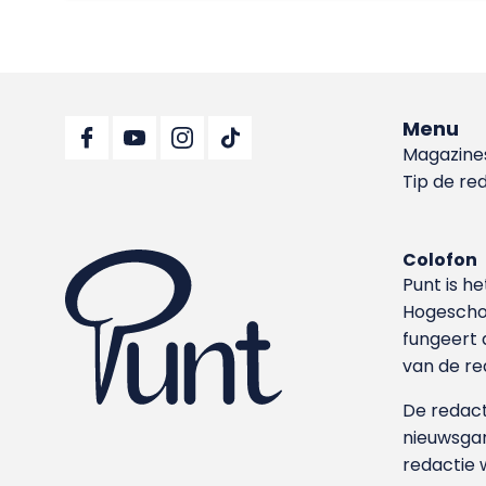
Menu
Magazine
Tip de re
Colofon
Punt is h
Hoge­sch
fungeert 
van de re
De redacti
nieuwsgar
redactie 