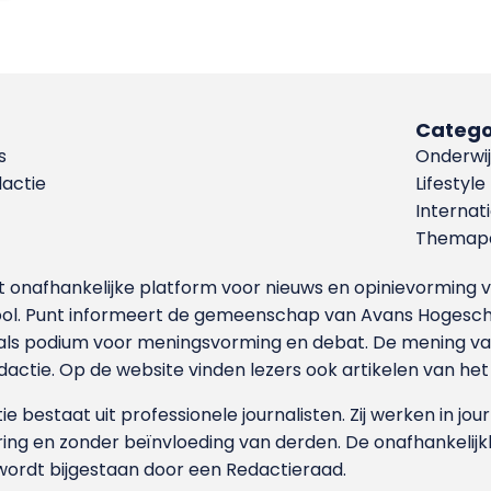
Catego
s
Onderwij
dactie
Lifestyle
Internat
Themapa
et onafhankelijke platform voor nieuws en opinievormin
ool. Punt informeert de gemeenschap van Avans Hogesch
als podium voor meningsvorming en debat. De mening van 
dactie. Op de website vinden lezers ook artikelen van he
e bestaat uit professionele journalisten. Zij werken in jour
ing en zonder beïnvloeding van derden. De onafhankelijk
wordt bijgestaan door een Redactieraad.