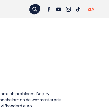
a
A
nomisch probleem. De jury
o-bachelor- en de wo-masterprijs
vijfhonderd euro.