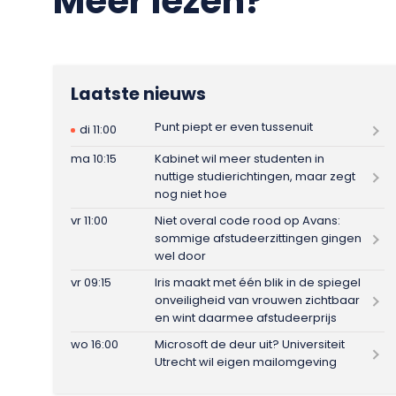
Meer lezen?
Laatste nieuws
Punt piept er even tussenuit
di 11:00
ma 10:15
Kabinet wil meer studenten in
nuttige studierichtingen, maar zegt
nog niet hoe
vr 11:00
Niet overal code rood op Avans:
sommige afstudeerzittingen gingen
wel door
vr 09:15
Iris maakt met één blik in de spiegel
onveiligheid van vrouwen zichtbaar
en wint daarmee afstudeerprijs
wo 16:00
Microsoft de deur uit? Universiteit
Utrecht wil eigen mailomgeving