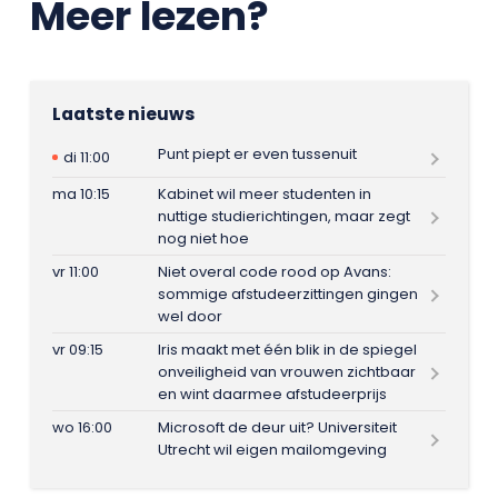
Meer lezen?
Laatste nieuws
Punt piept er even tussenuit
di 11:00
ma 10:15
Kabinet wil meer studenten in
nuttige studierichtingen, maar zegt
nog niet hoe
vr 11:00
Niet overal code rood op Avans:
sommige afstudeerzittingen gingen
wel door
vr 09:15
Iris maakt met één blik in de spiegel
onveiligheid van vrouwen zichtbaar
en wint daarmee afstudeerprijs
wo 16:00
Microsoft de deur uit? Universiteit
Utrecht wil eigen mailomgeving