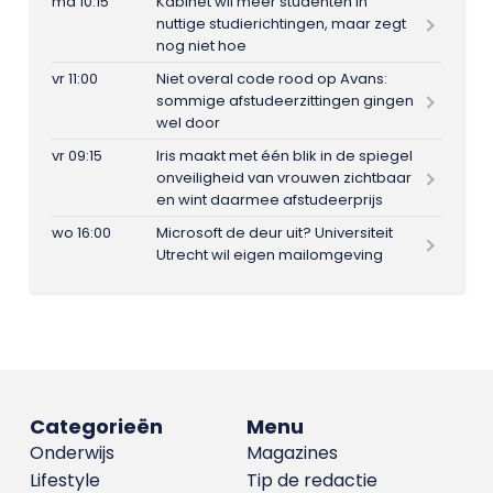
ma 10:15
Kabinet wil meer studenten in
nuttige studierichtingen, maar zegt
nog niet hoe
vr 11:00
Niet overal code rood op Avans:
sommige afstudeerzittingen gingen
wel door
vr 09:15
Iris maakt met één blik in de spiegel
onveiligheid van vrouwen zichtbaar
en wint daarmee afstudeerprijs
wo 16:00
Microsoft de deur uit? Universiteit
Utrecht wil eigen mailomgeving
Categorieën
Menu
Onderwijs
Magazines
Lifestyle
Tip de redactie